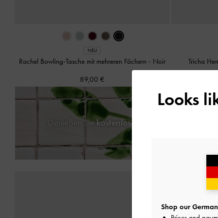
NEU
Rachel Bowling-Tasche mit mehreren Fächern
-
Noir
Tricha Hen
89,00 €
Looks l
Genießen Sie
kostenlosen Standardversand
für
Shop our Germany
Prices and paym