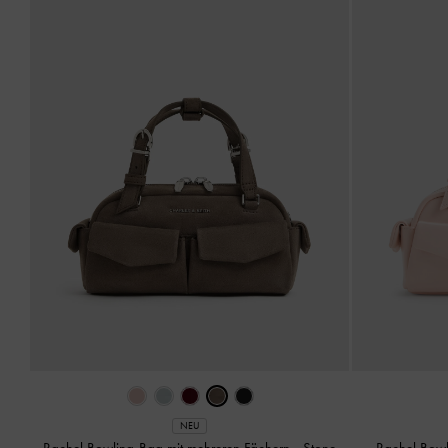
NEU
Rachel Bowling-Bag mit mehreren Fächern
-
Stone
Rachel Bowl