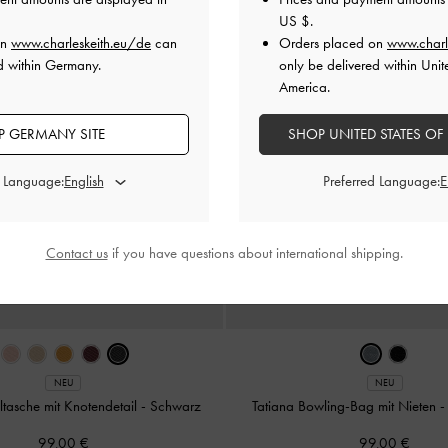
US $
.
on
www.charleskeith.eu/de
can
Orders placed on
www.charl
d within Germany.
only be delivered within Unit
America.
 GERMANY SITE
SHOP UNITED STATES OF
d Language:
Preferred Language:
Contact us
if you have questions about international shipping.
NEU
NEU
ltasche mit Knotendetail
-
Schwarz
Tatiana Bowling-Bag mit Nieten
99,00 €
99,00 €