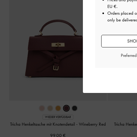
EU €
.
Orders placed 
only be delivere
SHOP
Preferre
WIEDER VERFÜGBAR
Tricha Henkeltasche mit Knotendetail
-
Wineberry Red
Tricha Henke
99,00 €