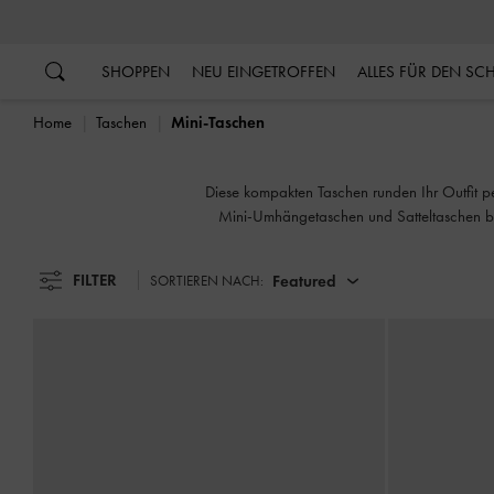
…
…
SHOPPEN
NEU EINGETROFFEN
ALLES FÜR DEN S
Home
Taschen
Mini-Taschen
Diese kompakten Taschen runden Ihr Outfit per
Mini-Umhängetaschen und Satteltaschen bis
FILTER
Featured
SORTIEREN NACH: