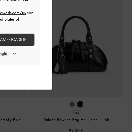
eskeith.com/us
can
ed States of
 AMERICA SITE
NEU
-
Smoky Blue
Tatiana Bowling-Bag mit Nieten
-
Noir
99,00 €