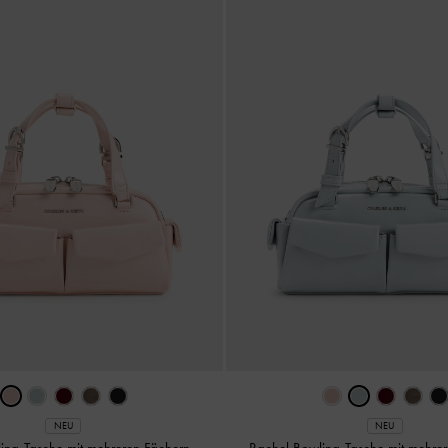
NEU
NEU
ing-Tasche mit mehreren Fächern
-
Rachel Bowling-Tasche mit mehre