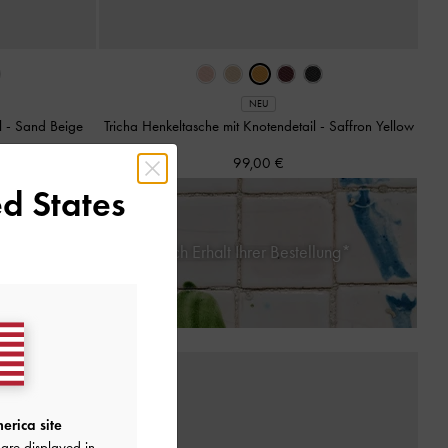
NEU
il
-
Sand Beige
Tricha Henkeltasche mit Knotendetail
-
Saffron Yellow
99,00 €
d States
nerhalb von 30 Tagen nach Erhalt Ihrer Bestellung*
erica site
are displayed in