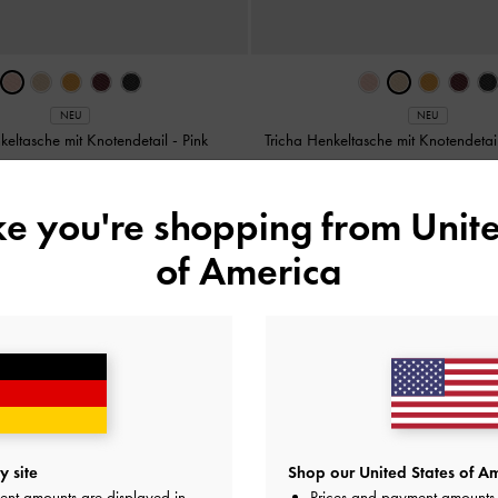
NEU
NEU
keltasche mit Knotendetail
-
Pink
Tricha Henkeltasche mit Knotendeta
99,00 €
99,00 €
ike you're shopping from
Unite
of America
 alle Bestellungen ab 139 € sowie kostenlose
Rücksendungen
in
 site
Shop our United States of Am
ent amounts are displayed in
Prices and payment amounts 