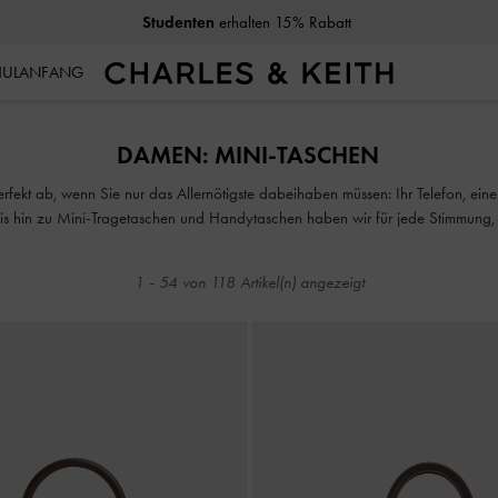
Studenten
erhalten 15% Rabatt
CHULANFANG
Studenten
erhalten 15% Rabatt
DAMEN: MINI-TASCHEN
fekt ab, wenn Sie nur das Allernötigste dabeihaben müssen: Ihr Telefon, eine 
 hin zu Mini-Tragetaschen und Handytaschen haben wir für jede Stimmung, G
Auswahl.
1
-
54
von
118
Artikel(n) angezeigt