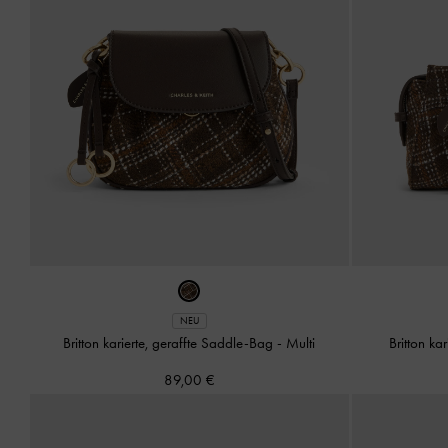
NEU
Britton karierte, geraffte Saddle-Bag
-
Multi
Britton ka
89,00 €