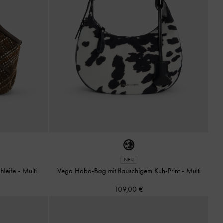
NEU
chleife
-
Multi
Vega Hobo-Bag mit flauschigem Kuh-Print
-
Multi
109,00 €