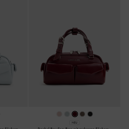
NEU
ren Fächern
-
Rachel Bowling-Bag mit mehreren Fächern
-