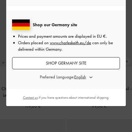
Shop our Germany site
Prices and payment amounts are displayed in
EU €
.
Orders placed on
www.charleskeith.eu/de
can only be
delivered within Germany.
SHOP GERMANY SITE
Preferred Language:
WIEDER VERFÜGBAR
NEU
Chance Beuteltasche aus recyceltem
Tricha Henkeltasche mit Knotendetail
-
Leder mit Drehverschluss
-
Schwarz
Pink
Contact us
if you have questions about international shipping.
119,00 €
99,00 €