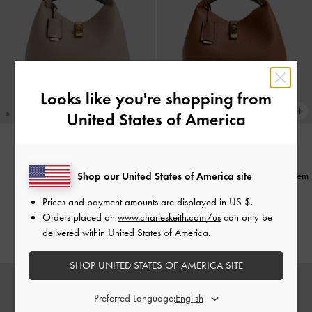
Looks like you're shopping from
United States of America
WIEDER VERFÜGBAR
MOMENTAN IM TREND
Chance Beuteltasche mit
Chance Beuteltasche aus recyceltem
Shop our United States of America site
Drehverschluss
-
Taupe
Leder mit Drehverschluss
-
Prices and payment amounts are displayed in
US $
.
Schokoladenbraun
119,00 €
Orders placed on
www.charleskeith.com/us
can only be
119,00 €
delivered within United States of America.
SHOP UNITED STATES OF AMERICA SITE
Preferred Language: