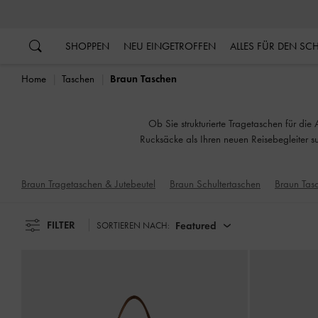
…
…
SHOPPEN
NEU EINGETROFFEN
ALLES FÜR DEN S
Home
Taschen
Braun Taschen
Ob Sie strukturierte Tragetaschen für di
Rucksäcke als Ihren neuen Reisebegleiter su
Braun Tragetaschen & Jutebeutel
Braun Schultertaschen
Braun Tasc
FILTER
Featured
SORTIEREN NACH: