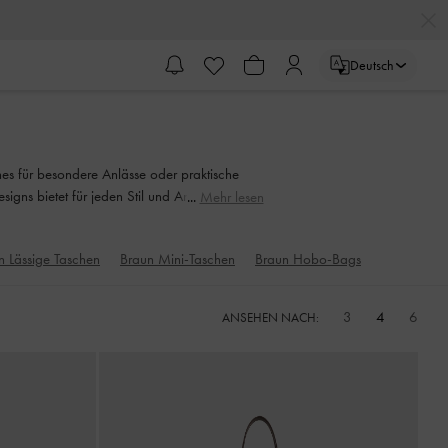
Deutsch
hes für besondere Anlässe oder praktische
igns bietet für jeden Stil und Anlass etwas.
Mehr lesen
n Lässige Taschen
Braun Mini-Taschen
Braun Hobo-Bags
3
4
6
ANSEHEN NACH: