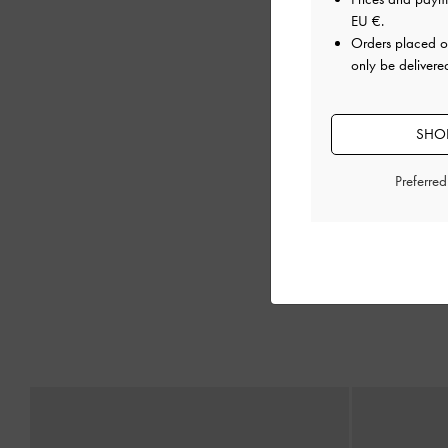
EU €
.
Orders placed 
only be delivere
SHOP
Preferre