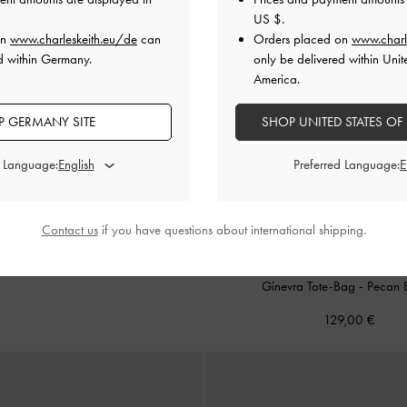
US $
.
on
www.charleskeith.eu/de
can
Orders placed on
www.charl
d within Germany.
only be delivered within Unit
America.
 GERMANY SITE
SHOP UNITED STATES OF
d Language:
Preferred Language:
Contact us
if you have questions about international shipping.
DEMNÄCHST VERFÜGBAR
Ginevra Tote-Bag
-
Pecan 
129,00 €