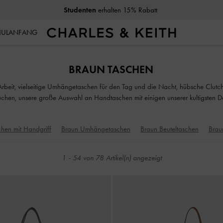
Studenten
erhalten 15% Rabatt
CHULANFANG
Studenten
erhalten 15% Rabatt
BRAUN TASCHEN
e Arbeit, vielseitige Umhängetaschen für den Tag und die Nacht, hübsche Clutc
chen, unsere große Auswahl an Handtaschen mit einigen unserer kultigsten Des
hen mit Handgriff
Braun Umhängetaschen
Braun Beuteltaschen
Brau
1
-
54
von
78
Artikel(n) angezeigt