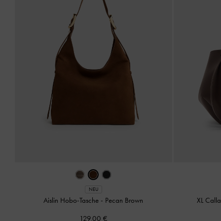
NEU
Aislin Hobo-Tasche
-
Pecan Brown
XL Call
129,00 €