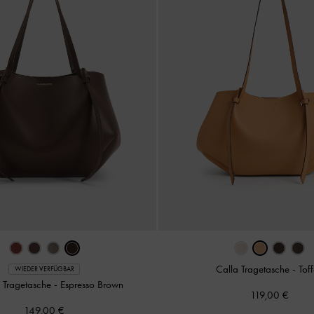
Calla Tragetasche
-
Tof
WIEDER VERFÜGBAR
a Tragetasche
-
Espresso Brown
119,00 €
149,00 €