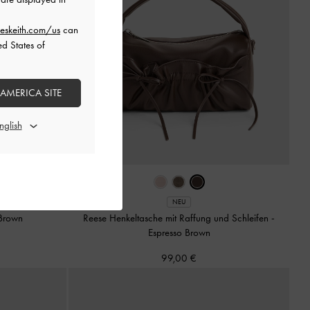
eskeith.com/us
can
ed States of
 AMERICA SITE
NEU
Brown
Reese Henkeltasche mit Raffung und Schleifen
-
Espresso Brown
99,00 €