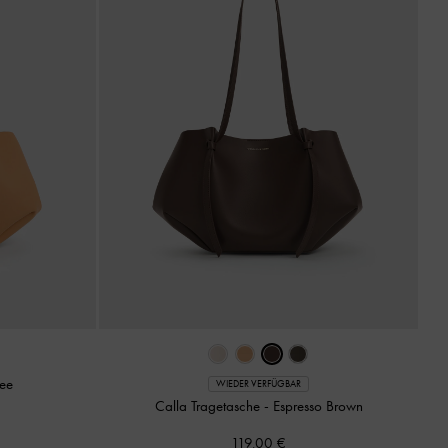
fee
WIEDER VERFÜGBAR
Calla Tragetasche
-
Espresso Brown
119,00 €