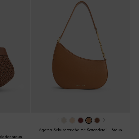
‹
›
Agatha Schultertasche mit Kettendetail
-
Braun
oladenbraun