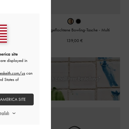
›
Fergie geflochtene Bowling-Tasche
-
Multi
optik
-
Noir
139,00 €
erica site
are displayed in
eskeith.com/us
can
nerhalb von 30 Tagen nach Erhalt Ihrer Bestellung*
ed States of
 AMERICA SITE