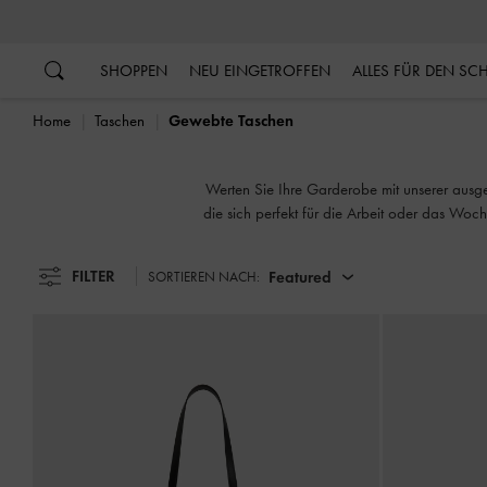
…
…
SHOPPEN
NEU EINGETROFFEN
ALLES FÜR DEN S
Home
Taschen
Gewebte Taschen
Werten Sie Ihre Garderobe mit unserer ausge
die sich perfekt für die Arbeit oder das Wo
eine nahtlose Mischung aus Funktion und El
FILTER
Featured
SORTIEREN NACH: