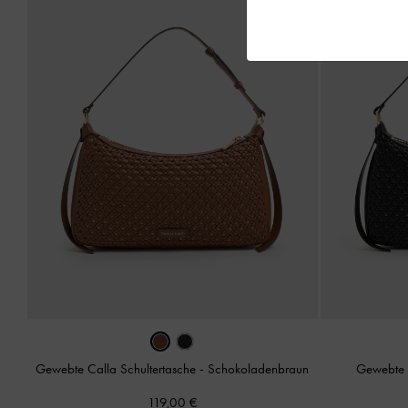
Gewebte Calla Schultertasche
-
Schokoladenbraun
Gewebte 
119,00 €