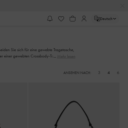
Deutsch
eiden Sie sich für eine gewebte Tragetasche,
der einer gewebten Crossbody-Tasche auf, die
Mehr lesen
ebte Clutch-Bag verleiht sofortige Eleganz,
.
3
4
6
ANSEHEN NACH: