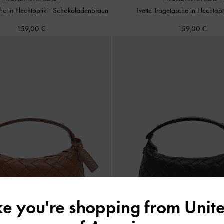
che in Flechtoptik
-
Schokoladenbraun
Ivette Tragetasche in Flechtop
159,00 €
159,00 €
ike you're shopping from
Unite