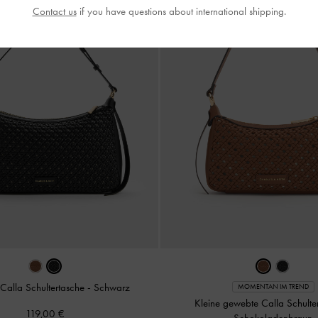
Contact us
if you have questions about international shipping.
Calla Schultertasche
-
Schwarz
MOMENTAN IM TREND
Kleine gewebte Calla Schulte
119,00 €
Schokoladenbraun