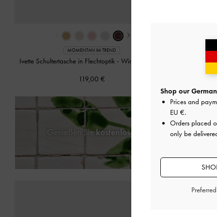
‹
›
‹
MOMENTAN IM TREND
Ivette Schultertasche in Flechtoptik
-
Wineberry Red
Umhänge
119,00 €
Shop our Germany
Prices and paym
EU €
.
Orders placed 
Genießen Sie
kostenlosen Standardversand
für
only be delivere
SHOP
Preferre