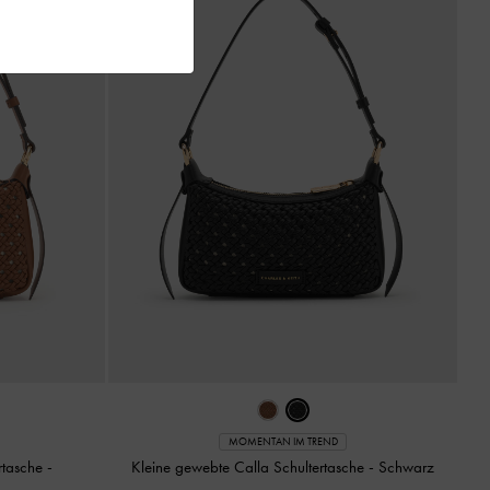
MOMENTAN IM TREND
rtasche
-
Kleine gewebte Calla Schultertasche
-
Schwarz