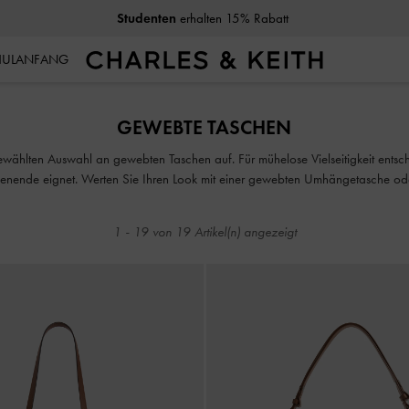
Studenten
erhalten 15% Rabatt
CHULANFANG
Studenten
erhalten 15% Rabatt
GEWEBTE TASCHEN
wählten Auswahl an gewebten Taschen auf. Für mühelose Vielseitigkeit entsch
chenende eignet. Werten Sie Ihren Look mit einer gewebten Umhängetasche o
eganz bietet. Sie suchen nach einem außergewöhnlichen Accessoire? Eine gew
während eine gewebte Strandtasche das ultimative Sommer-Essential darstellt
1
-
19
von
19
Artikel(n) angezeigt