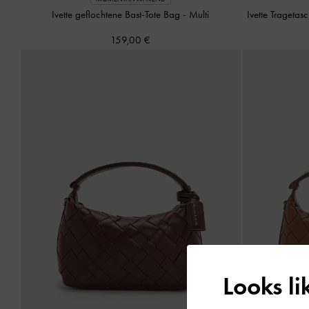
Ivette geflochtene Bast-Tote Bag
-
Multi
Ivette Tragetas
159,00 €
Looks l