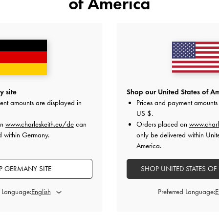
of America
›
‹
MOMENTAN IM TREND
MOMENTAN IM TREND
tasche Ivette in Flechtoptik
-
Umhängetasche Ivette in Flecht
Schokoladenbraun
119,00 €
119,00 €
 site
Shop our United States of Am
ent amounts are displayed in
Prices and payment amounts 
US $
.
on
www.charleskeith.eu/de
can
Orders placed on
www.charl
 alle Bestellungen ab 139 € sowie kostenlose
Rücksendungen
in
d within Germany.
only be delivered within Unit
America.
 GERMANY SITE
SHOP UNITED STATES OF
d Language:
Preferred Language: