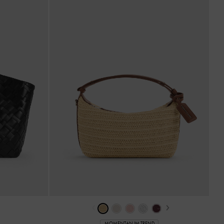
‹
›
MOMENTAN IM TREND