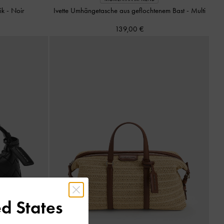
tik
-
Noir
Ivette Umhängetasche aus geflochtenem Bast
-
Multi
139,00 €
d States