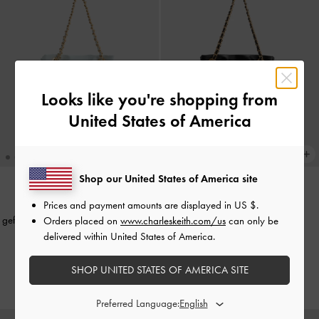
Looks like you're shopping from
United States of America
Shop our United States of America site
Arya Crossbody-Tasche mit
Prices and payment amounts are displayed in
US $
.
GERADE IM TREND
geflochtenem Riemen
-
Meersalzblau
Arya Umhängetasche mit
Orders placed on
www.charleskeith.com/us
can only be
geflochtenem Riemen und zwei
delivered within United States of America.
€89.00
Griffen
-
Schwarz
SHOP UNITED STATES OF AMERICA SITE
€89.00
Preferred Language: