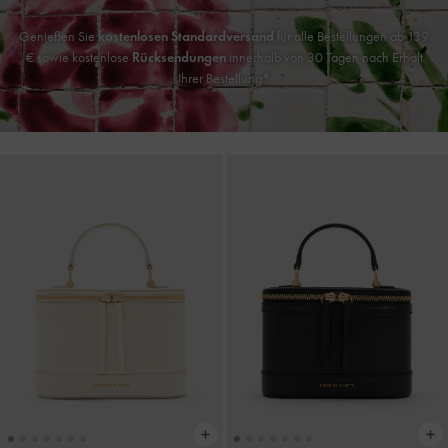
Genießen Sie
kostenlosen Standardversand
für alle Bestellungen ab 139
€ sowie kostenlose
Rücksendungen
innerhalb von 30 Tagen nach Erhalt
Ihrer Bestellung*