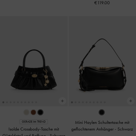
€119.00
Mini Haylen Schultertasche mit
GERADE IM TREND
Isolde Crossbody-Tasche mit
geflochtenem Anhänger
-
Schwarz
Gürteldetail und Raffung
-
Schwarz