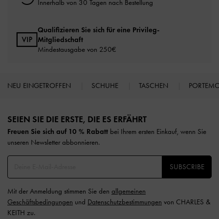
Innerhalb von 30 Tagen nach Bestellung
Qualifizieren Sie sich für eine Privileg-
Mitgliedschaft
Mindestausgabe von 250€
NEU EINGETROFFEN
SCHUHE
TASCHEN
PORTEM
Site footer
SEIEN SIE DIE ERSTE, DIE ES ERFÄHRT​
Freuen Sie sich auf 10 % Rabatt
bei Ihrem ersten Einkauf, wenn Sie
unseren Newsletter abbonnieren.​
SUBSCRIBE
Mit der Anmeldung stimmen Sie den
allgemeinen
Geschäftsbedingungen
und
Datenschutzbestimmungen
von CHARLES &
KEITH zu.