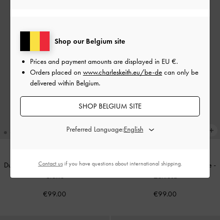
Shop our Belgium site
Prices and payment amounts are displayed in
EU €
.
Orders placed on
www.charleskeith.eu/be-de
can only be
delivered within Belgium.
SHOP BELGIUM SITE
Preferred Language:
Contact us
if you have questions about international shipping.
Duo Gesteppte Crossbody-Tasche
-
Duo Gesteppte Crossbody-Tasche
-
Crème
Zartrosa
€99.00
€99.00