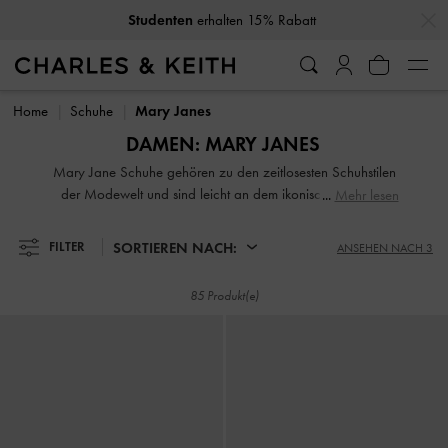
…
…
10% Rabatt
wenn Sie unseren Newsletter abonnieren*
10% Rabatt
wenn Sie unseren Newsletter abonnieren*
Home
Schuhe
Mary Janes
DAMEN: MARY JANES
Mary Jane Schuhe gehören zu den zeitlosesten Schuhstilen
der Modewelt und sind leicht an dem ikonischen Riemen
Mehr lesen
über dem Vorderblatt zu erkennen. Sie kommen nie wirklich
aus der Mode und werden im Laufe der Zeit ständig
SORTIEREN NACH:
FILTER
ANSEHEN NACH 3
aktualisiert – mit klobigen Sohlen, Lackoberflächen,
Karomustern und sogar Riemenvariationen, um modern und
85 Produkt(e)
frisch zu bleiben.