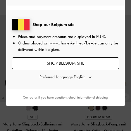
€89.00
€79.00
Shop our Belgium site
Prices and payment amounts are displayed in
EU €
.
Orders placed on
www.charleskeith.eu/be-de
can only be
delivered within Belgium.
SHOP BELGIUM SITE
Preferred Language:
Contact us
if you have questions about international shipping.
NEU
GERADE IM TREND
Mary Jane Slingback-Ballerinas mit
Mary Jane Slingback-Pumps mit
Kristallen
-
Schwarz Mit Textur
doppelter Kette
-
Kreideweiß