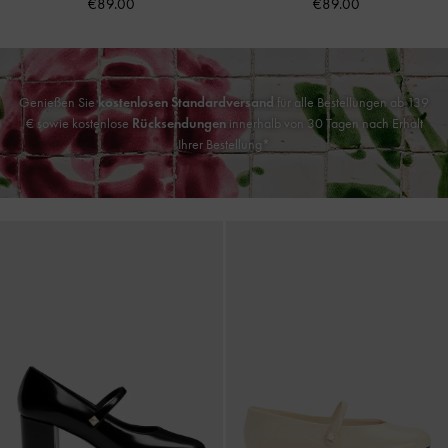
€89.00
€89.00
Genießen Sie
kostenlosen Standardversand
für alle Bestellungen ab 139
€ sowie kostenlose
Rücksendungen
innerhalb von 30 Tagen nach Erhalt
Ihrer Bestellung*