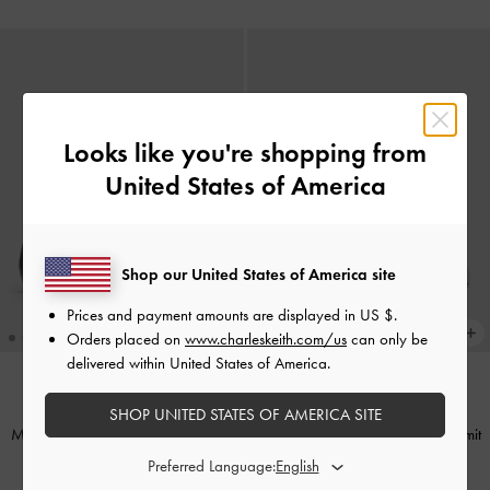
Looks like you're shopping from
United States of America
Shop our United States of America site
Prices and payment amounts are displayed in
US $
.
Orders placed on
www.charleskeith.com/us
can only be
delivered within United States of America.
GERADE IM TREND
NEU
SHOP UNITED STATES OF AMERICA SITE
Mary Jane Ballerinas mit doppelter
Mary Jane Slingback-Ballerinas mit
Kette
-
Schwarz
Kristallen in Lackoptik
-
Flieder
Preferred Language: