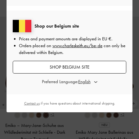
€69.00
Shop our Belgium site
Prices and payment amounts are displayed in
EU €
.
Orders placed on
www.charleskeith.eu/be-de
can only be
delivered within Belgium.
SHOP BELGIUM SITE
Preferred Language:
Contact us
if you have questions about international shipping.
+2
+2
Emiko – Mary-Jane-Schuhe aus
NEU
Wildlederimitat mit Schleife
-
Dark
Emiko Mary Jane Ballerinas aus
Brown Textured
Wildlederimitat mit Schleife
-