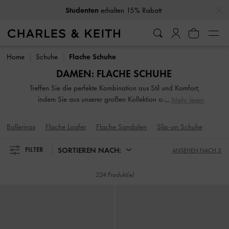
…
…
10% Rabatt
wenn Sie unseren Newsletter abonnieren*
10% Rabatt
wenn Sie unseren Newsletter abonnieren*
Home
Schuhe
Flache Schuhe
DAMEN: FLACHE SCHUHE
Treffen Sie die perfekte Kombination aus Stil und Komfort,
indem Sie aus unserer großen Kollektion an Damen-
Mehr lesen
Ballerinas wählen. Unsere herausragende Auswahl an
Ballerinas umfasst Riemchensandalen, elegante Mary Janes
Ballerinas
Flache Loafer
Flache Sandalen
Slip-on Schuhe
und klassische Leder-Loafer. Verzierte Riemen, hübsche
Drucke, Nietenschnallen und dramatische Schleifendetails
SORTIEREN NACH:
FILTER
ANSEHEN NACH 3
verleihen unseren Ballerinas neue Stilhöhen.
224 Produkt(e)