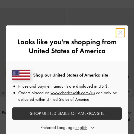
Looks like you're shopping from
United States of America
Shop our United States of America site
Prices and payment amounts are displayed in
US $
.
Orders placed on
www.charleskeith.com/us
can only be
delivered within United States of America.
+2
+2
Emiko Mary Jane Flache Schuhe mit
Flache Mary Janes mit Schleife und
SHOP UNITED STATES OF AMERICA SITE
Metallic-Schleife
-
Helles Gold
Leopardenmuster
-
Brauner Animal-
Print
Preferred Language:
€69.00