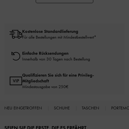
Kostenlose Standardlieferung
Für alle Bestellungen mit Mindestbestellwert*
Einfache Rücksendungen
Innerhalb von 30 Tagen nach Bestellung
Qualifizieren Sie sich für eine Privileg-
Mitgliedschaft
Mindestausgabe von 250€
NEU EINGETROFFEN
SCHUHE
TASCHEN
PORTEM
Site footer
SEIEN SIE DIE ERSTE, DIE ES ERFÄHRT​