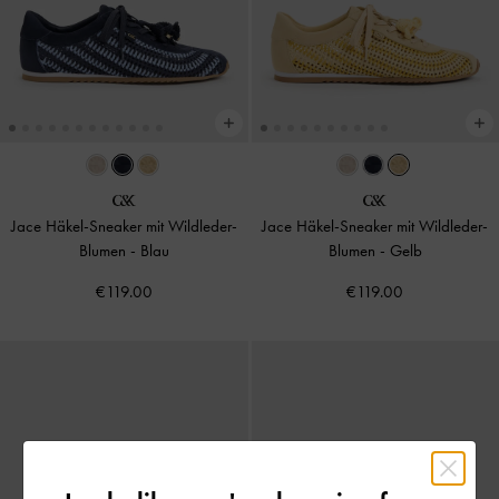
Jace Häkel-Sneaker mit Wildleder-
Jace Häkel-Sneaker mit Wildleder-
Blumen
-
Blau
Blumen
-
Gelb
€119.00
€119.00