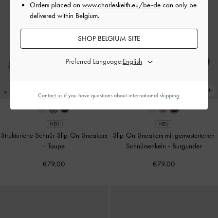
Orders placed on
www.charleskeith.eu/be-de
can only be
delivered within Belgium.
SHOP BELGIUM SITE
Preferred Language:
Contact us
if you have questions about international shipping.
NEU
NEU
Strukturierte Schnür-Slip-On-Sneakers
Slip-On-Sneakers mit gemusterterten
-
Taupe
Schnürsenkeln
-
Burgunder
€79.00
€79.00