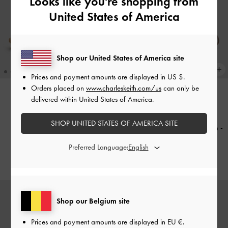
Looks like you're shopping from
United States of America
Shop our United States of America site
Prices and payment amounts are displayed in
US $
.
Orders placed on
www.charleskeith.com/us
can only be
delivered within United States of America.
Gewebte Slip-on-Sneaker aus
NEU
Wildleder
-
Beige
Metallic-Slip-On-Sneaker mit
SHOP UNITED STATES OF AMERICA SITE
Netzeinsätzen und Schnürsenkeln
-
€99.00
Silber
Preferred Language:
€79.00
Shop our Belgium site
Prices and payment amounts are displayed in
EU €
.