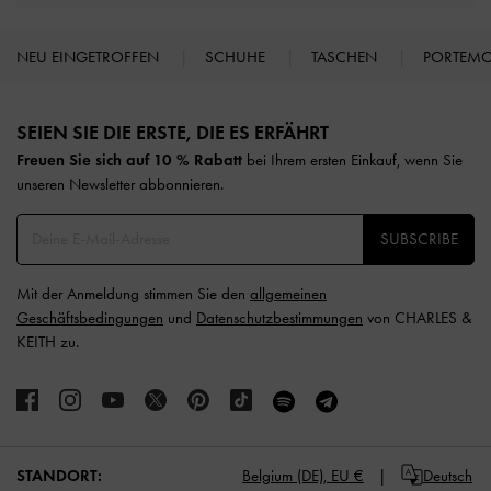
NEU EINGETROFFEN
SCHUHE
TASCHEN
PORTEM
Site footer
SEIEN SIE DIE ERSTE, DIE ES ERFÄHRT​
Freuen Sie sich auf 10 % Rabatt
bei Ihrem ersten Einkauf, wenn Sie
unseren Newsletter abbonnieren.​
SUBSCRIBE
Mit der Anmeldung stimmen Sie den
allgemeinen
Geschäftsbedingungen
und
Datenschutzbestimmungen
von CHARLES &
KEITH zu.
STANDORT:
Belgium (DE),
EU €
Deutsch