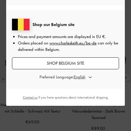
Shop our Belgium site
Prices and payment amounts are displayed in
EU €
.
Orders placed on
www.charleskeith.eu/be-de
can only be
delivered within Belgium.
SHOP BELGIUM SITE
Preferred Language:
Contact us
if you have questions about international shipping.
NEU
NEU
Mary-Jane-Mules aus Wildlederimitat
Mary Jane Plateau-Pumps aus
mit Schleife
-
Schwarz Mit Textur
Velourslederimitat
-
Dark Brown
Textured
€69.00
€89.00