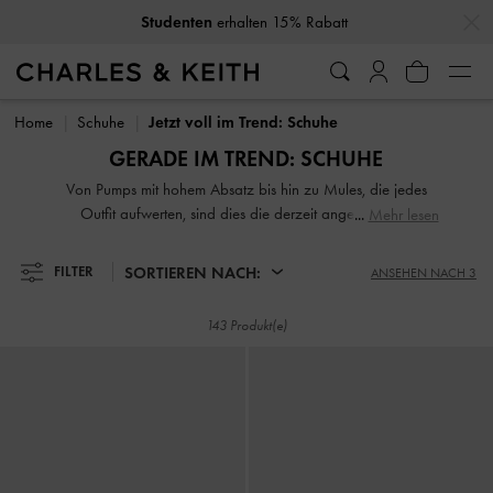
…
…
10% Rabatt
wenn Sie unseren Newsletter abonnieren*
Studenten
erhalten 15% Rabatt
10% Rabatt
wenn Sie unseren Newsletter abonnieren*
Home
Schuhe
Jetzt voll im Trend: Schuhe
GERADE IM TREND: SCHUHE
Von Pumps mit hohem Absatz bis hin zu Mules, die jedes
Outfit aufwerten, sind dies die derzeit angesagtesten
Mehr lesen
Schuhe. Lassen Sie sich hier für die neue Saison inspirieren
und stöbern Sie in unserer Auswahl, um die besten Schuhe
SORTIEREN NACH:
FILTER
ANSEHEN NACH 3
für Ihr Modearsenal zu finden. Diese neuesten Trend-Styles
wurden von unseren hauseigenen Redakteuren
143 Produkt(e)
zusammengestellt und sollten Ihnen nicht entgehen.