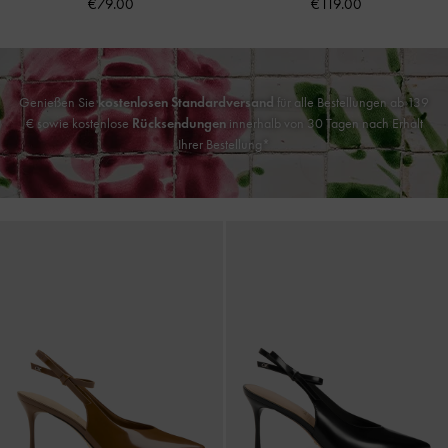
€79.00
€119.00
Genießen Sie
kostenlosen Standardversand
für alle Bestellungen ab 139
€ sowie kostenlose
Rücksendungen
innerhalb von 30 Tagen nach Erhalt
Ihrer Bestellung*