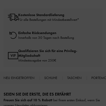
Kostenlose Standardlieferung
Für alle Bestellungen mit Mindestbestellwert*
Einfache Rücksendungen
Innerhalb von 30 Tagen nach Bestellung
Qualifizieren Sie sich für eine Privileg-
Mitgliedschaft
Mindestausgabe von 250€
NEU EINGETROFFEN
SCHUHE
TASCHEN
PORTEM
Site footer
SEIEN SIE DIE ERSTE, DIE ES ERFÄHRT​
Freuen Sie sich auf 10 % Rabatt
bei Ihrem ersten Einkauf, wenn Sie
unseren Newsletter abbonnieren.​