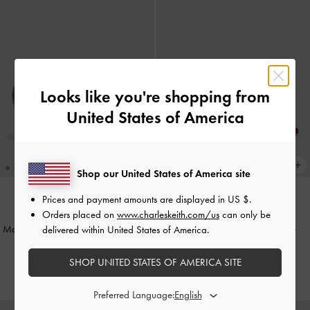
Looks like you're shopping from
United States of America
Shop our United States of America site
Prices and payment amounts are displayed in
US $
.
Orders placed on
www.charleskeith.com/us
can only be
NEU
NEU
Marie Mary-Jane-Pumps mit Perlen
-
Mary-Jane-Mules mit Schleife
-
delivered within United States of America.
Black Box
Burgunder
SHOP UNITED STATES OF AMERICA SITE
€89.00
€69.00
Preferred Language: