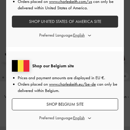
Orders placed on
www.charleskeith.com/us
can only be
delivered within United States of America.
SHOP UNITED STATES OF AMERICA SITE
Preferred Language:
Shop our Belgium site
Prices and payment amounts are displayed in
EU €
.
Orders placed on
www.charleskeith.eu/be-de
can only be
delivered within Belgium.
Vada Pumps mit asymmetrischem,
Plateau-Wedges mit breitem Riemen
-
skulpturalem Absatz
-
Schwarz
Burgunder
SHOP BELGIUM SITE
€69.00
€79.00
Preferred Language: