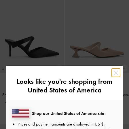
Looks like you're shopping from
United States of America
NEU
WIEDER VERFÜGBAR
Satin-Pantoletten mit Schleifendetail
Vada Lack-Pumps mit asymmetrischem
und Absatz
-
Schwarz Mit Textur
skulpturalem Absatz
-
Nude
€69.00
€69.00
Shop our United States of America site
Prices and payment amounts are displayed in
US $
.