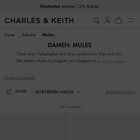
…
…
Studenten
erhalten 15% Rabatt
10% Rabatt
wenn Sie unseren Newsletter abonnieren*
Studenten
erhalten 15% Rabatt
10% Rabatt
wenn Sie unseren Newsletter abonnieren*
Home
Schuhe
Mules
DAMEN: MULES
Dank ihrer Vielseitigkeit und ihres praktischen Slip-and-Go-
Stils bieten Mules Leichtigkeit und Eleganz in einem schicken
Mehr lesen
Paket. Durchsuchen Sie unsere umfangreiche Kollektion
nach bürotauglichen Stücken und verspielten Designs mit
Mules mit Absatz
verschiedenen Texturen und Absatzhöhen. Ein klassisches
Paar Slip-On-Mules rundet Ihre Lieblingskleider ab. Um
SORTIEREN NACH:
FILTER
ANSEHEN NACH 3
einen androgynen Reiz auszustrahlen, greifen Sie zu Loafer-
Mules, einem Must-have für Power-Dressing.
49 Produkt(e)