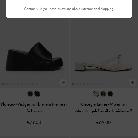
Contact us
if you have questions about international shipping.
Plateau-Wedges mit breitem Riemen
-
Georgie Leinen-Mules mit
Schwarz
Metallkugel-Detail
-
Kreideweiß
€79.00
€69.00