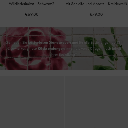
Wildlederimitat
-
Schwarz2
mit Schleife und Absatz
-
Kreideweiß
€69.00
€79.00
Genießen Sie
kostenlosen Standardversand
für alle Bestellungen ab 139
€ sowie kostenlose
Rücksendungen
innerhalb von 30 Tagen nach Erhalt
Ihrer Bestellung*