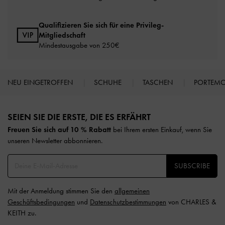
Qualifizieren Sie sich für eine Privileg-
Mitgliedschaft
Mindestausgabe von 250€
NEU EINGETROFFEN
SCHUHE
TASCHEN
PORTEM
Site footer
SEIEN SIE DIE ERSTE, DIE ES ERFÄHRT​
Freuen Sie sich auf 10 % Rabatt
bei Ihrem ersten Einkauf, wenn Sie
unseren Newsletter abbonnieren.​
SUBSCRIBE
Mit der Anmeldung stimmen Sie den
allgemeinen
Geschäftsbedingungen
und
Datenschutzbestimmungen
von CHARLES &
KEITH zu.