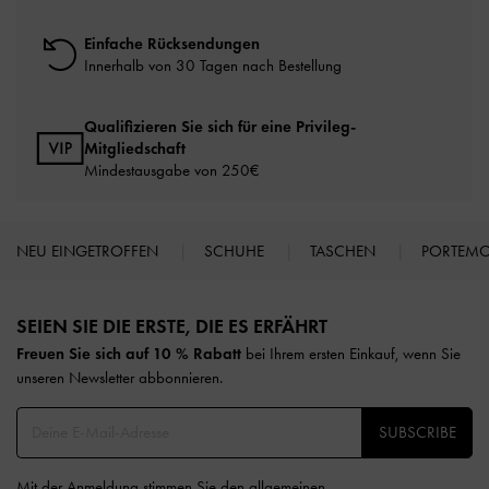
Einfache Rücksendungen
Innerhalb von 30 Tagen nach Bestellung
Qualifizieren Sie sich für eine Privileg-
Mitgliedschaft
Mindestausgabe von 250€
NEU EINGETROFFEN
SCHUHE
TASCHEN
PORTEM
Site footer
SEIEN SIE DIE ERSTE, DIE ES ERFÄHRT​
Freuen Sie sich auf 10 % Rabatt
bei Ihrem ersten Einkauf, wenn Sie
unseren Newsletter abbonnieren.​
SUBSCRIBE
Mit der Anmeldung stimmen Sie den
allgemeinen