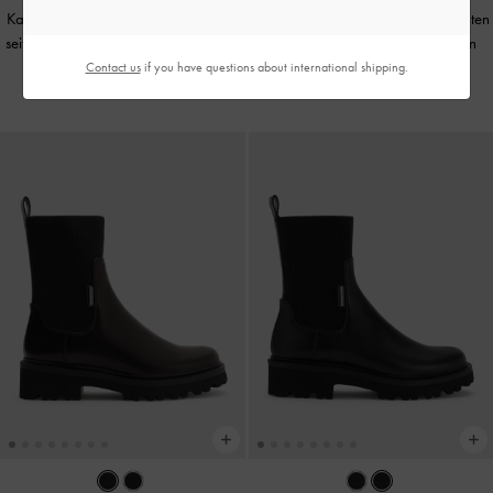
Kampfstiefel mit geriffelter Sohle und
Stiefeletten mit Absatz und Ziernähten
seitlichem Reißverschluss
-
Black Box
aus Wildlederimitat
-
Sandfarben
Contact us
if you have questions about international shipping.
€119.00
€119.00