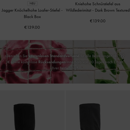
Kniehohe Schnürstiefel aus
NEU
Jagger Knöchelhohe Loafer-Stiefel
-
Wildlederimitat
-
Dark Brown Textured
Black Box
€139.00
€139.00
Genießen Sie
kostenlosen Standardversand
für alle Bestellungen ab 139
€ sowie kostenlose
Rücksendungen
innerhalb von 30 Tagen nach Erhalt
Ihrer Bestellung*