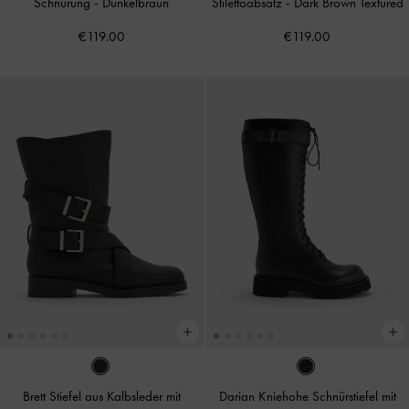
Schnürung
-
Dunkelbraun
Stilettoabsatz
-
Dark Brown Textured
€119.00
€119.00
Brett Stiefel aus Kalbsleder mit
Darian Kniehohe Schnürstiefel mit