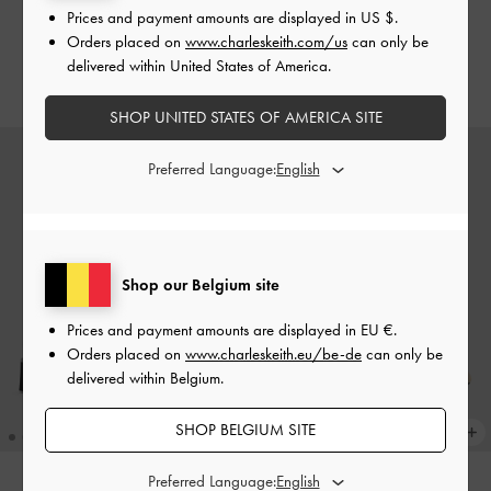
Schnalle
-
Black Box
seitlichem Reißverschluss
-
Prices and payment amounts are displayed in
US $
.
Dunkelbraun
Orders placed on
www.charleskeith.com/us
can only be
€119.00
delivered within United States of America.
€119.00
SHOP UNITED STATES OF AMERICA SITE
Preferred Language:
Shop our Belgium site
Prices and payment amounts are displayed in
EU €
.
Orders placed on
www.charleskeith.eu/be-de
can only be
delivered within Belgium.
SHOP BELGIUM SITE
Preferred Language: