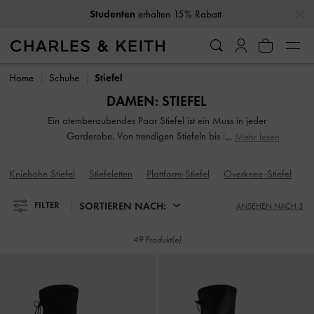
…
…
10% Rabatt
wenn Sie unseren Newsletter abonnieren*
Studenten
erhalten 15% Rabatt
10% Rabatt
wenn Sie unseren Newsletter abonnieren*
Home
Schuhe
Stiefel
DAMEN: STIEFEL
Ein atemberaubendes Paar Stiefel ist ein Muss in jeder
Garderobe. Von trendigen Stiefeln bis hin zu
Mehr lesen
wintertauglichen Styles – perfekt für kalte Tage und
dennoch stilvoll an wärmeren. Peppe dein Schuhspiel mit
Kniehohe Stiefel
Stiefeletten
Plattform-Stiefel
Overknee-Stiefel
unseren modischen und funktionalen Damen-Stiefeln auf.
Knöchelhoch oder Overknee, flach oder mit Absatz – wir
SORTIEREN NACH:
FILTER
ANSEHEN NACH 3
haben für jeden Stiefel-Fan das Richtige.
49 Produkt(e)