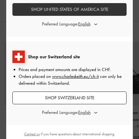
SHOP UNITED STATES OF AMERICA SITE
Preferred Language:
STYLE IT WITH
Shop our Switzerland site
Prices and payment amounts are displayed in
CHF
.
Orders placed on
www.charleskeith.eu/ch-it
can only be
delivered within Switzerland.
SHOP SWITZERLAND SITE
Preferred Language:
Borsa a secchiello con
Borsa tote Lillith con
Trousse Arwen
chiusura a scatto in pelle
coulisse
-
Nero
manico superiore 
riciclata Chance
-
Nero
coccodrillo
-
CHF105.00
Contact us
if you have questions about international shipping.
CHF105.00
CHF79.0