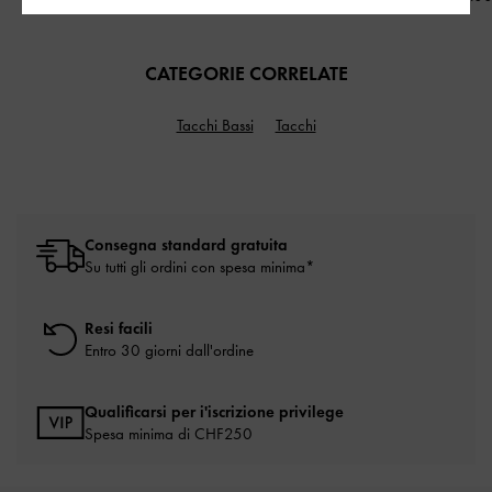
CATEGORIE CORRELATE
Tacchi Bassi
Tacchi
Consegna standard gratuita
Su tutti gli ordini con spesa minima*
Resi facili
Entro 30 giorni dall'ordine
Qualificarsi per i'iscrizione privilege
Spesa minima di CHF250