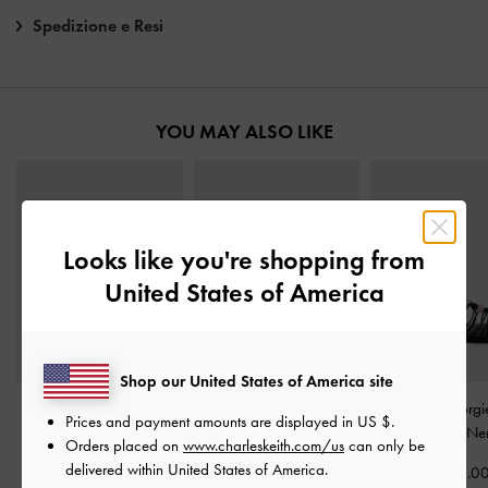
Spedizione e Resi
YOU MAY ALSO LIKE
Looks like you're shopping from
United States of America
Shop our United States of America site
Décolleté a punta "kitten
Stivaletti al polpaccio con
Sandali Georgi
Prices and payment amounts are displayed in
US $
.
heel" Emmy
-
Nero
fibbia Brett
-
Nero
perline
-
Ne
Orders placed on
www.charleskeith.com/us
can only be
delivered within United States of America.
CHF85.00
CHF105.00
CHF65.0