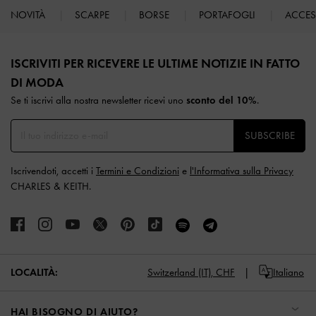
NOVITÀ
SCARPE
BORSE
PORTAFOGLI
ACCE
Site footer
ISCRIVITI PER RICEVERE LE ULTIME NOTIZIE IN FATTO
DI MODA​
Se ti iscrivi alla nostra newsletter ricevi uno
sconto del 10%
.
SUBSCRIBE
Iscrivendoti, accetti i
Termini e Condizioni
e
l'Informativa sulla Privacy
CHARLES & KEITH.
LOCALITÀ:
Switzerland (IT),
CHF
Italiano
HAI BISOGNO DI AIUTO?