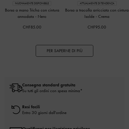
NUOVAMENTE DISPONIBILE
ATTUALMENTE DI TENDENZA
Borsa a mano Tricha con cintura
Borsa a tracolla arricciata con cintura
annodata
-
Nero
Isolde
-
Crema
CHF85.00
CHF95.00
PER SAPERNE DI PIÙ
Consegna standard gratuita
Su tutti gli ordini con spesa minima*
Resi facili
Entro 30 giorni dall'ordine
Qualificarsi per i'iscrizione privilege