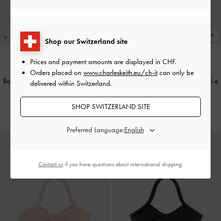
Shop our Switzerland site
Prices and payment amounts are displayed in
CHF
.
ATTUALMENTE DI TENDENZA
ATTUALMENTE DI TENDENZA
Orders placed on
www.charleskeith.eu/ch-it
can only be
Borsa a spalla Hazel con pannelli a
Borsa a spalla Hazel con pannelli e
delivered within Switzerland.
righe e fiocco
-
Grigio
stampa a cuori
-
Grigio Talpa
SHOP SWITZERLAND SITE
CHF75.00
CHF75.00
Preferred Language:
Contact us
if you have questions about international shipping.