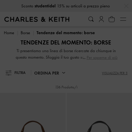
…
…
Ricevi
10% di sconto
iscrivendoti alla newsletter*
Sconto
studentidel
15% su articoli a prezzo pieno
Ricevi
10% di sconto
iscrivendoti alla newsletter*
Home
Borse
Tendenze del momento: borse
TENDENZE DEL MOMENTO: BORSE
Ti presentiamo una linea di borse ricercate da chiunque in
questo momento. Sfoggia il tuo gusto sartoriale e anticipa i
Per saperne di più
trend della moda con le nostre clutch, borsette, borse a
tracolla, a mano o da polso dallo stile assolutamente
ORDINA PER
FILTRA
VISUALIZZA PER 3
attuale.
136 Prodotto/i