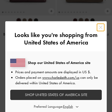
ATTUALMENTE DI TENDENZA
ATTUALMENTE DI TENDENZA
Looks like you're shopping from
Borsa a spalla Noane con manici
Borsa a spalla Noane con manici
allungati
-
Wineberry Red
allungati
-
Stone Grey
United States of America
CHF99.00
CHF115.00
Shop our United States of America site
Prices and payment amounts are displayed in
US $
.
Orders placed on
www.charleskeith.com/us
can only be
delivered within United States of America.
SHOP UNITED STATES OF AMERICA SITE
Preferred Language: