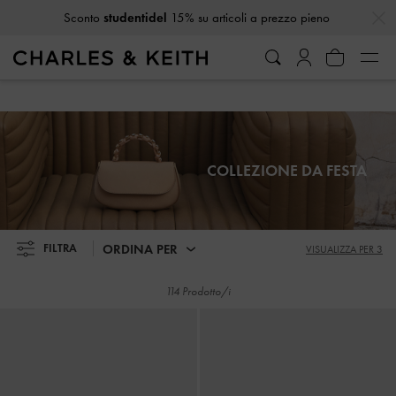
…
…
Ricevi
10% di sconto
iscrivendoti alla newsletter*
Ricevi
10% di sconto
iscrivendoti alla newsletter*
COLLEZIONE DA FESTA
ORDINA PER
FILTRA
VISUALIZZA PER 3
114 Prodotto/i