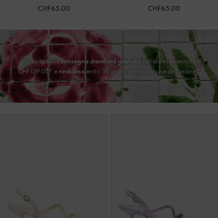
CHF65.00
CHF65.00
Usufruite della
consegna standard gratuita
per ordini superiori a
CHF129.00* e
rimborso
entro 30 giorni dalla ricezione dell'ordine*