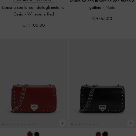
Mules Kaleen in vernice con tacco a
NUOVAMENTE DISPONIBILE
Borsa a spalla con dettagli metallici
gattino
-
Nude
Cesia
-
Wineberry Red
CHF65.00
CHF105.00