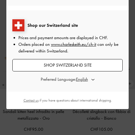
Shop our Switzerland site
Prices and payment amounts are displayed in
CHF
.
Orders placed on
www.charleskeith.eu/ch-it
can only be
delivered within Switzerland.
SHOP SWITZERLAND SITE
Preferred Language:
Contact us
if you have questions about international shipping.
Sandali kitten heel infradito in pelle
Décolleté slingback con fibbia di
metallizzata
-
Oro
cristallo
-
Bianco
CHF95.00
CHF105.00