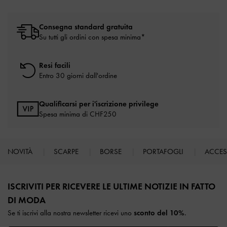
Consegna standard gratuita
Su tutti gli ordini con spesa minima*
Resi facili
Entro 30 giorni dall'ordine
Qualificarsi per i'iscrizione privilege
Spesa minima di CHF250
NOVITÀ
SCARPE
BORSE
PORTAFOGLI
ACCE
Site footer
ISCRIVITI PER RICEVERE LE ULTIME NOTIZIE IN FATTO
DI MODA​
Se ti iscrivi alla nostra newsletter ricevi uno
sconto del 10%
.