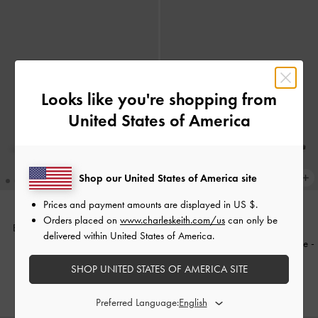
Looks like you're shopping from
United States of America
Shop our United States of America site
Prices and payment amounts are displayed in
US $
.
Orders placed on
www.charleskeith.com/us
can only be
Borsa a mano allungata Lilibet
-
delivered within United States of America.
Bordeaux
Sandali kitten heel infradito in pelle
-
Nero
SHOP UNITED STATES OF AMERICA SITE
CHF89.00
CHF95.00
Preferred Language: