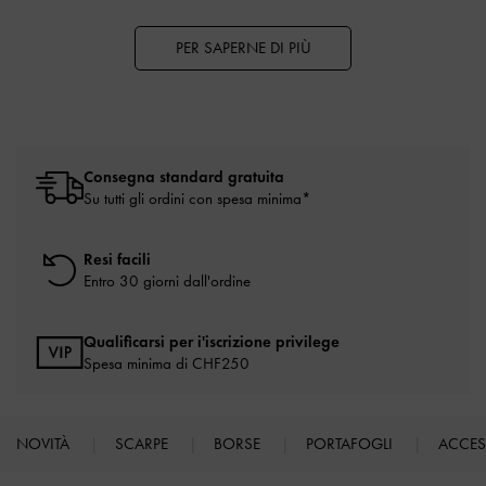
PER SAPERNE DI PIÙ
Consegna standard gratuita
Su tutti gli ordini con spesa minima*
Resi facili
Entro 30 giorni dall'ordine
Qualificarsi per i'iscrizione privilege
Spesa minima di CHF250
NOVITÀ
SCARPE
BORSE
PORTAFOGLI
ACCE