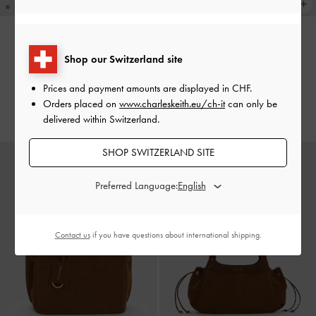
COMING SOON
COMING SOON
Shop our Switzerland site
Borsa Tote Ginevra Grande
-
Borsa Tote Ginevra
-
Nero
Marrone
Prices and payment amounts are displayed in
CHF
.
CHF95.00
Orders placed on
www.charleskeith.eu/ch-it
can only be
CHF129.00
delivered within Switzerland.
SHOP SWITZERLAND SITE
Preferred Language:
Contact us
if you have questions about international shipping.