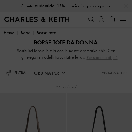
…
…
Sconto
studentidel
15% su articoli a prezzo pieno
Sconto
studentidel
15% su articoli a prezzo pieno
Home
Borse
Borse tote
BORSE TOTE DA DONNA
Sostituisci le tote in tela con le nostre alternative chic. Con
gli eleganti modelli trapuntati e le tote geometriche e
Per saperne di più
accattivanti, aggiungi un tocco di stile a qualsiasi look.
Sono capienti per contenere tutto ciò che serve e molto
ORDINA PER
FILTRA
VISUALIZZA PER 3
altro. Le migliori borse tote per il lavoro sono i modelli
grandi e rigidi, fini, sofisticati e soprattutto in grado di
145 Prodotto/i
contenere il laptop e i documenti.