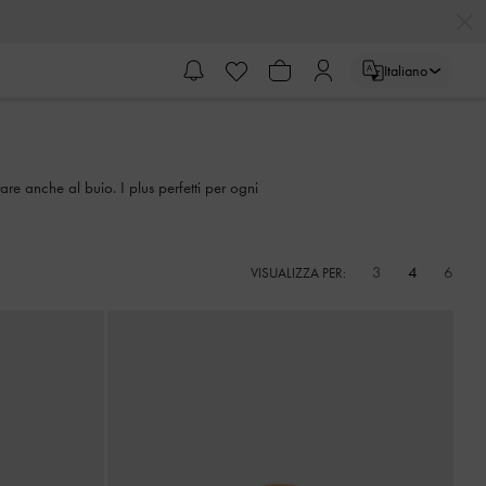
Italiano
altare anche al buio. I plus perfetti per ogni
3
4
6
VISUALIZZA PER: