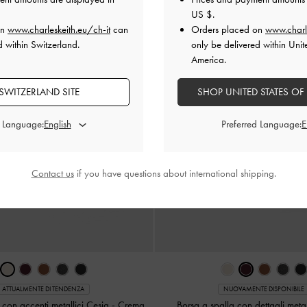
US $
.
on
www.charleskeith.eu/ch-it
can
Orders placed on
www.charl
d within Switzerland.
only be delivered within Unit
America.
SWITZERLAND SITE
SHOP UNITED STATES OF
d Language:
Preferred Language:
Contact us
if you have questions about international shipping.
ATTUALMENTE DI TENDENZA
NUOVAMENTE DISPONIBILE
 con accenti metallici Cesia
-
Crema
Borsa a spalla con dettagli meta