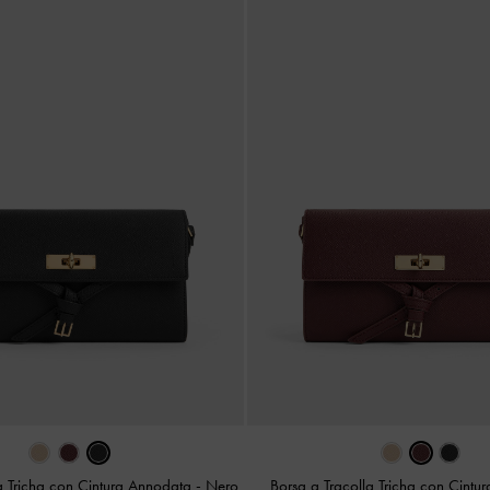
la Tricha con Cintura Annodata
-
Nero
Borsa a Tracolla Tricha con Cint