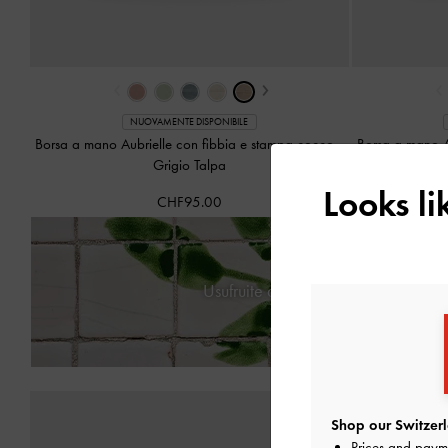
‹
›
‹
NUOVAMENTE DISPONIBILE
Borsa a mano Aubrielle con fibbia e stampa cocco
-
Borsa a mano A
Grigio Talpa
Looks l
CHF95.00
Usufruite della
consegna standard
Shop our Switzerl
Prices and paym