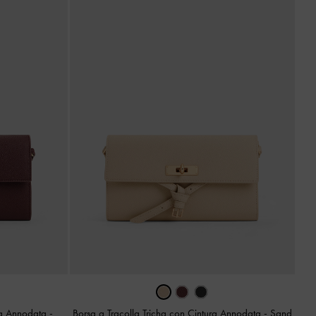
ura Annodata
-
Borsa a Tracolla Tricha con Cintura Annodata
-
Sand