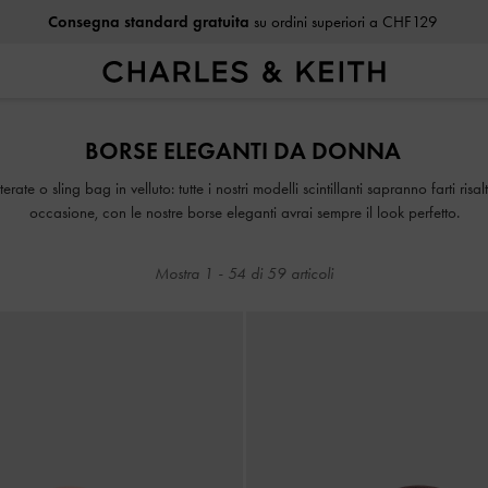
Consegna standard gratuita
su ordini superiori a CHF129
Consegna standard gratuita
su ordini superiori a CHF129
BORSE ELEGANTI DA DONNA
erate o sling bag in velluto: tutte i nostri modelli scintillanti sapranno farti ris
occasione, con le nostre borse eleganti avrai sempre il look perfetto.
Mostra
1
-
54
di
59
articoli