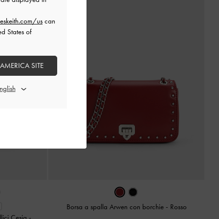
eskeith.com/us
can
ed States of
 AMERICA SITE
Borsa a spalla Arwen con borchie
-
Rosso
llici Cesia
-