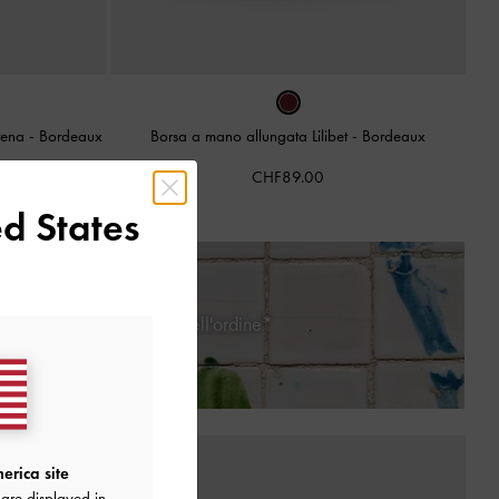
atena
-
Bordeaux
Borsa a mano allungata Lilibet
-
Bordeaux
CHF89.00
d States
 giorni dalla ricezione dell'ordine*
erica site
are displayed in