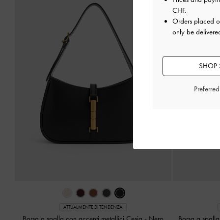
CHF
.
Orders placed 
only be delivere
SHOP 
Preferre
ATTUALMENTE DI TENDENZA
Borsa a spalla con accenti metallici Cesia
-
Nero
Borsa a spalla