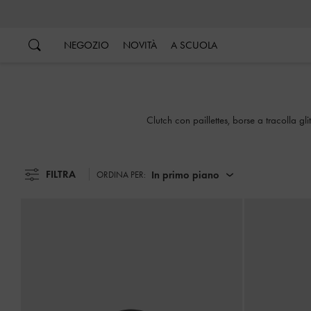
…
…
NEGOZIO
NOVITÀ
A SCUOLA
Clutch con paillettes, borse a tracolla glitt
FILTRA
In primo piano
ORDINA PER: