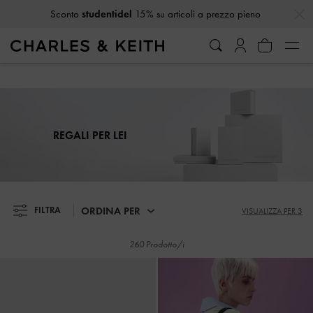
…
…
Ricevi
10% di sconto
iscrivendoti alla newsletter*
Sconto
studentidel
15% su articoli a prezzo pieno
Ricevi
10% di sconto
iscrivendoti alla newsletter*
REGALI PER LEI
ORDINA PER
FILTRA
VISUALIZZA PER 3
260 Prodotto/i