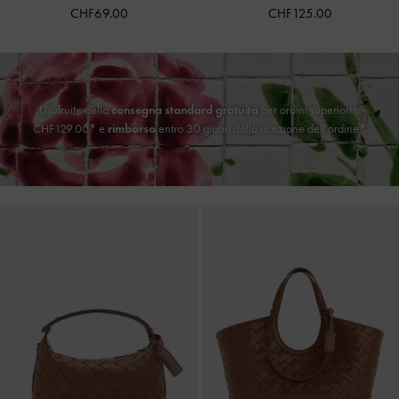
CHF69.00
CHF125.00
Usufruite della
consegna standard gratuita
per ordini superiori a
CHF129.00* e
rimborso
entro 30 giorni dalla ricezione dell'ordine*