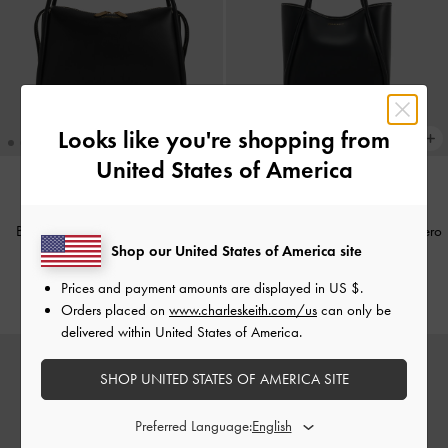
Looks like you're shopping from
United States of America
+1
ATTUALMENTE DI TENDENZA
ATTUALMENTE DI TENDENZA
Borsa a Spalla Lyla Slouchy con
Mini borsa tote tubolare Lyla
-
Nero
Shop our United States of America site
Manici Tubolari
-
Nero
CHF109.00
Prices and payment amounts are displayed in
US $
.
CHF95.00
Orders placed on
www.charleskeith.com/us
can only be
delivered within United States of America.
SHOP UNITED STATES OF AMERICA SITE
Preferred Language: