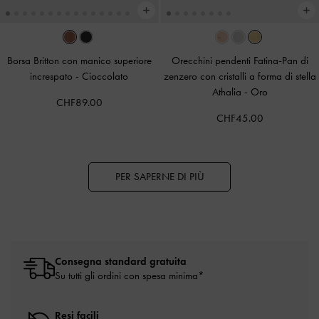
Borsa Britton con manico superiore
Orecchini pendenti Fatina-Pan di
increspato
-
Cioccolato
zenzero con cristalli a forma di stella
Athalia
-
Oro
CHF89.00
CHF45.00
PER SAPERNE DI PIÙ
Consegna standard gratuita
Su tutti gli ordini con spesa minima*
Resi facili