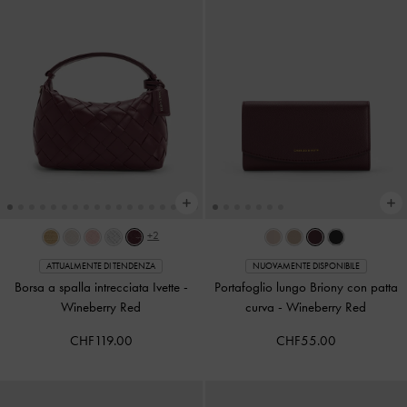
+2
ATTUALMENTE DI TENDENZA
NUOVAMENTE DISPONIBILE
Borsa a spalla intrecciata Ivette
-
Portafoglio lungo Briony con patta
Wineberry Red
curva
-
Wineberry Red
CHF119.00
CHF55.00