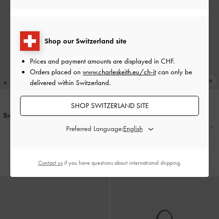
Shop our Switzerland site
Prices and payment amounts are displayed in
CHF
.
Orders placed on
www.charleskeith.eu/ch-it
can only be
delivered within Switzerland.
SHOP SWITZERLAND SITE
Bracciale con Charm Francie
-
Oro
NUOVAMENTE DISPONIBILE
Borsa a spalla Hazel con fiocchi
-
Preferred Language:
CHF45.00
Crema
CHF105.00
Contact us
if you have questions about international shipping.