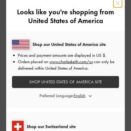
Looks like you're shopping from
Perché il mio ordine è stato diviso in due spedizioni?
United States of America
Come si effettua un reso online?
Come posso seguire il mio ordine?
Shop our United States of America site
Prices and payment amounts are displayed in
US $
.
Posso modificare o cancellare il mio ordine?
Orders placed on
www.charleskeith.com/us
can only be
delivered within United States of America.
Perché sul mio estratto conto online compare due
volte lo stesso acquisto?
SHOP UNITED STATES OF AMERICA SITE
Preferred Language:
Consegna standard gratuita
Su tutti gli ordini con spesa minima*
Resi facili
Shop our Switzerland site
Entro 30 giorni dall'ordine