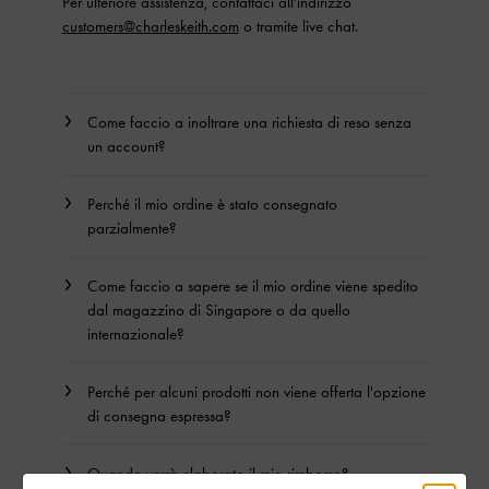
Per ulteriore assistenza, contattaci all'indirizzo
customers@charleskeith.com
o tramite live chat.
Come faccio a inoltrare una richiesta di reso senza
un account?
Perché il mio ordine è stato consegnato
parzialmente?
Come faccio a sapere se il mio ordine viene spedito
dal magazzino di Singapore o da quello
internazionale?
Perché per alcuni prodotti non viene offerta l'opzione
di consegna espressa?
Quando verrà elaborato il mio rimborso?