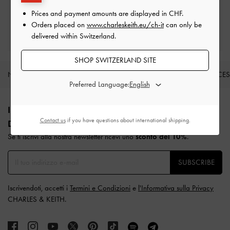
Prices and payment amounts are displayed in
CHF
.
Orders placed on
www.charleskeith.eu/ch-it
can only be
Qualificarsi per i'iscrizione privilege
delivered within Switzerland.
Spesa minima di CHF250
SHOP SWITZERLAND SITE
NOVITÀ
SCARPE
BORSE
PORTAFOGLI
ACCE
Preferred Language:
Site footer
ISCRIVITI PER RICEVERE LE ULTIME NOTIZIE IN FATTO
Contact us
if you have questions about international shipping.
DI MODA​
Se ti iscrivi alla nostra newsletter ricevi uno
sconto del 10%
.
SUBSCRIBE
Iscrivendoti, accetti i
Termini e Condizioni
e
l'Informativa sulla Privacy
CHARLES & KEITH.