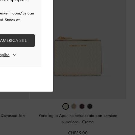
eskeith.com/us
can
ed States of
 AMERICA SITE
-
Distressed Tan
Portafoglio Apolline testurizzato con cerniera
superiore
-
Crema
CHF39.00