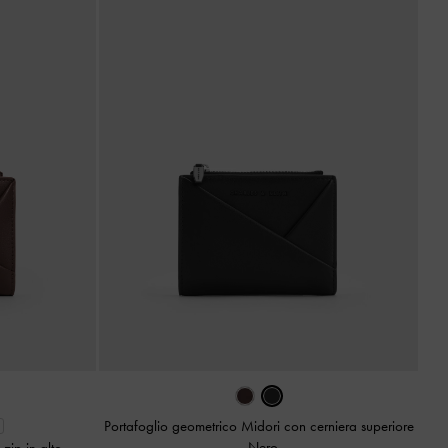
Portafoglio geometrico Midori con cerniera superiore
-
Nero
 zip in alto
-