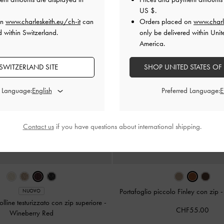
US $
.
on
www.charleskeith.eu/ch-it
can
Orders placed on
www.charl
d within Switzerland.
only be delivered within Unit
America.
SWITZERLAND SITE
SHOP UNITED STATES OF
d Language:
Preferred Language:
Contact us
if you have questions about international shipping.
Portafoglio piccolo Finley con zip
NUOVO
olline testurizzato con zip superiore
-
CHF55.00
Wineberry Red