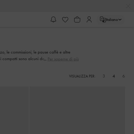
Italiano
zo, le commissioni, le pause caffè e altre
erni compatti sono alcuni dei numerosi vantaggi
Per saperne di più
3
4
6
VISUALIZZA PER: