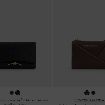
uxley con patta frontale con accento
NUOVAMENTE DISPONIBILE
metallico
-
Nero
Portafoglio Midori Geometric con