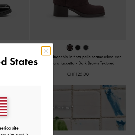
Stivali al ginocchio in finta pelle scamosciata con
d States
chiusura a laccetto
-
Dark Brown Textured
chio Black Box
a
CHF125.00
 giorni dalla ricezione dell'ordine*
erica site
are displayed in