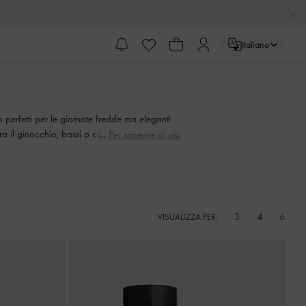
Italiano
o perfetti per le giornate fredde ma eleganti
pra il ginocchio, bassi o con tacco: abbiamo
Per saperne di più
3
4
6
VISUALIZZA PER: