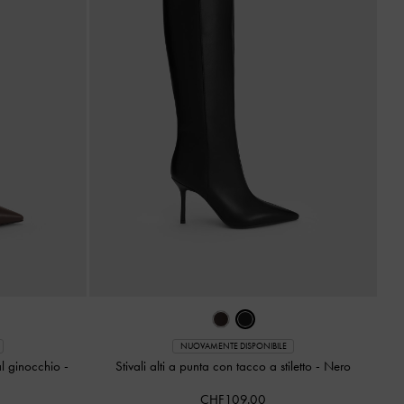
NUOVAMENTE DISPONIBILE
 al ginocchio
-
Stivali alti a punta con tacco a stiletto
-
Nero
CHF109.00