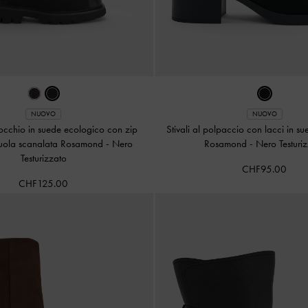
NUOVO
NUOVO
inocchio in suede ecologico con zip
Stivali al polpaccio con lacci in s
 suola scanalata Rosamond
-
Nero
Rosamond
-
Nero Testuri
Testurizzato
CHF95.00
CHF125.00