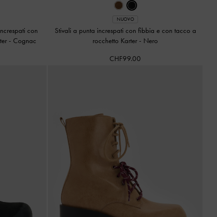
NUOVO
increspati con
Stivali a punta increspati con fibbia e con tacco a
rter
-
Cognac
rocchetto Karter
-
Nero
CHF99.00