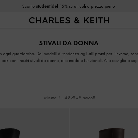
Sconto
studentidel
15% su articoli a prezzo pieno
Sconto
studentidel
15% su articoli a prezzo pieno
STIVALI DA DONNA
 in ogni guardaroba. Dai modelli di tendenza agli stili pronti per l’inverno, son
look con i nostri stivali da donna, alla moda e funzionali. Alla caviglia o so
qualcosa per ogni appassionato di stivali.
Mostra
1
-
49
di
49
articoli