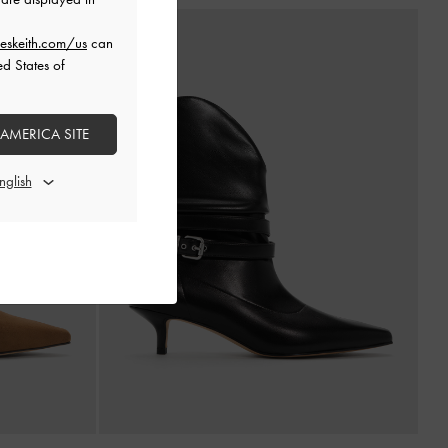
eskeith.com/us
can
ed States of
 AMERICA SITE