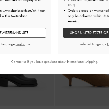
US $
.
on
www.charleskeith.eu/ch-it
can
Orders placed on
www.charl
d within Switzerland.
only be delivered within Unit
America.
SWITZERLAND SITE
SHOP UNITED STATES OF
d Language:
Preferred Language:
Contact us
if you have questions about international shipping.