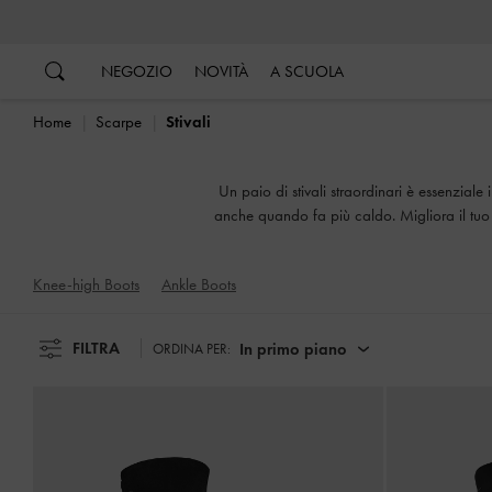
…
…
NEGOZIO
NOVITÀ
A SCUOLA
Home
Scarpe
Stivali
Un paio di stivali straordinari è essenziale
anche quando fa più caldo. Migliora il tuo 
Knee-high Boots
Ankle Boots
FILTRA
In primo piano
ORDINA PER: