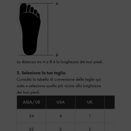
La distanza tra A e B è la lunghezza dei tuoi piedi.
2. Seleziona la tua taglia
Consulta la tabella di conversione delle taglie qui
sotto e seleziona quella più vicina alla lunghezza
dei tuoi piedi.
ASIA/UE
USA
UK
JAP
Tabella di conversione taglie scarpe
34
4
1
22
35
5
2
22.5