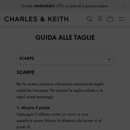
…
…
Sconto
studentidel
15% su articoli a prezzo pieno
GUIDA ALLE TAGLIE
Seleziona la categoria di taglie
SCARPE
Per le nostre calzature utilizziamo attualmente taglie
asiatiche/europee. Per trovare la taglia adatta a te,
segui questi passaggi:
1. Misura il piede
Appoggia il tallone contro un muro su una
superficie piana Misura la distanza dal punto A al
punto B.