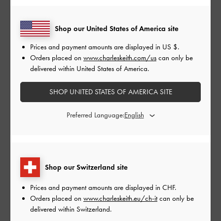
Per la sua collezione di calzature, CHARLES &
KEITH utilizza taglie asiatiche/europee.
Shop our United States of America site
Se hai i piedi di lunghezza diversa, ti
consigliamo di scegliere la taglia delle scarpe
Prices and payment amounts are displayed in
US $
.
in base al piede più lungo.
Orders placed on
www.charleskeith.com/us
can only be
delivered within United States of America.
La tabella delle taglie utilizzata attualmente non
fornisce indicazioni sulle mezze taglie. Ti
SHOP UNITED STATES OF AMERICA SITE
consigliamo di scegliere la taglia delle scarpe
in base alla misura che più si avvicina alla
lunghezza del tuo piede.
Preferred Language:
Tieni presente che la lunghezza del piede non
equivale alla lunghezza della scarpa.
Il comfort delle scarpe è determinato da una
Shop our Switzerland site
combinazione di fattori, come la taglia, il
design/il taglio e l'altezza del tacco. Ad
Prices and payment amounts are displayed in
CHF
.
esempio, scarpe della stessa taglia, ma con un
Orders placed on
www.charleskeith.eu/ch-it
can only be
design/taglio diverso, potrebbero non offrire lo
delivered within Switzerland.
stesso livello di comfort.