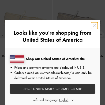
Looks like you're shopping from
United States of America
NUOVO
NUOVO
Ballerine Mary Jane in raso e mesh
Ballerine Mary Jane in raso e mesh
Shop our United States of America site
ricamato
-
Bianco
ricamato
-
Argento
Prices and payment amounts are displayed in
US $
.
CHF65.00
CHF65.00
Orders placed on
www.charleskeith.com/us
can only be
delivered within United States of America.
SHOP UNITED STATES OF AMERICA SITE
Preferred Language: