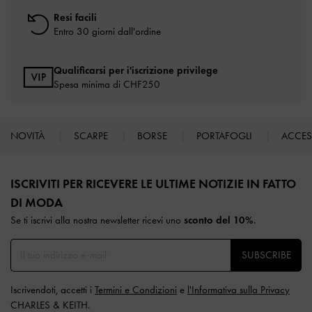
Resi facili
Entro 30 giorni dall'ordine
Qualificarsi per i'iscrizione privilege
Spesa minima di CHF250
NOVITÀ
SCARPE
BORSE
PORTAFOGLI
ACCE
Site footer
ISCRIVITI PER RICEVERE LE ULTIME NOTIZIE IN FATTO
DI MODA​
Se ti iscrivi alla nostra newsletter ricevi uno
sconto del 10%
.
SUBSCRIBE
Iscrivendoti, accetti i
Termini e Condizioni
e
l'Informativa sulla Privacy
CHARLES & KEITH.