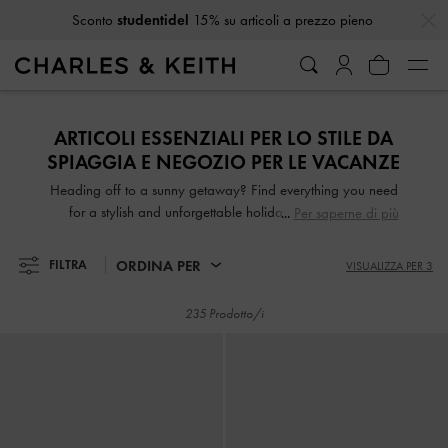
…
…
Ricevi
10% di sconto
iscrivendoti alla newsletter*
Ricevi
10% di sconto
iscrivendoti alla newsletter*
ARTICOLI ESSENZIALI PER LO STILE DA
SPIAGGIA E NEGOZIO PER LE VACANZE
Heading off to a sunny getaway? Find everything you need
for a stylish and unforgettable holiday – from strappy
Per saperne di più
beach sandals to woven bags and much more, all designed
to give you effortless beach-to-city looks for every occasion
ORDINA PER
FILTRA
VISUALIZZA PER 3
235 Prodotto/i