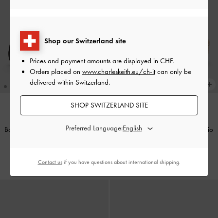
Shop our Switzerland site
Prices and payment amounts are displayed in
CHF
.
Orders placed on
www.charleskeith.eu/ch-it
can only be
delivered within Switzerland.
SHOP SWITZERLAND SITE
NUOVO
ATTUALMENTE DI TENDENZA
Preferred Language:
Ballerine Mary Jane in raso e mesh
Zeppe espadrillas in similcamoscio
ricamato
-
Nero Testurizzato
con dettagli metallici
-
Sabbia
CHF65.00
CHF85.00
Contact us
if you have questions about international shipping.