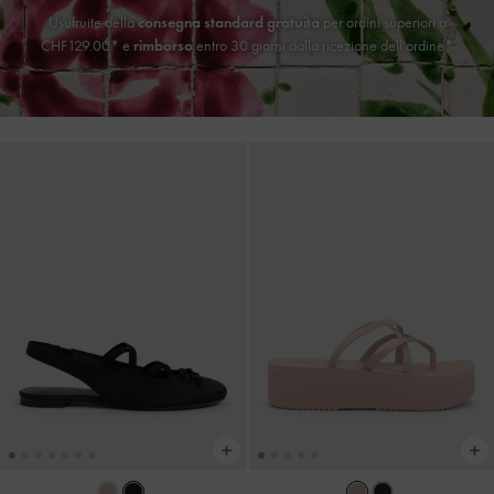
Usufruite della
consegna standard gratuita
per ordini superiori a
CHF129.00* e
rimborso
entro 30 giorni dalla ricezione dell'ordine*