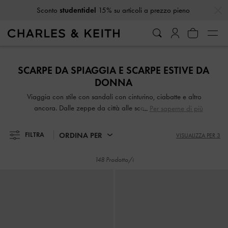
…
…
Ricevi
10% di sconto
iscrivendoti alla newsletter*
Sconto
studentidel
15% su articoli a prezzo pieno
Ricevi
10% di sconto
iscrivendoti alla newsletter*
SCARPE DA SPIAGGIA E SCARPE ESTIVE DA
DONNA
Viaggia con stile con sandali con cinturino, ciabatte e altro
ancora. Dalle zeppe da città alle scarpe da spiaggia,
Per saperne di più
mantieni lo stile senza sforzo in ogni fase della tua
vacanza.
ORDINA PER
FILTRA
VISUALIZZA PER 3
148 Prodotto/i