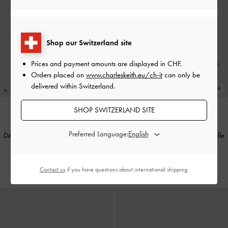
Shop our Switzerland site
Prices and payment amounts are displayed in
CHF
.
Orders placed on
www.charleskeith.eu/ch-it
can only be
delivered within Switzerland.
SHOP SWITZERLAND SITE
Preferred Language:
Décolleté slingback a punta in pelle
Décolleté slingback a punta in pelle
ricamata
-
Bianco
ricamata
-
Azzurro
CHF105.00
CHF105.00
Contact us
if you have questions about international shipping.