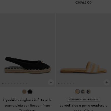
CHF65.00
Espadrillas slingback in finta pelle
ATTUALMENTE DI TENDENZA
scamosciata con fiocco
-
Nero
Sandali slide a punta quadrata a
Testurizzato
righe
-
Giallo