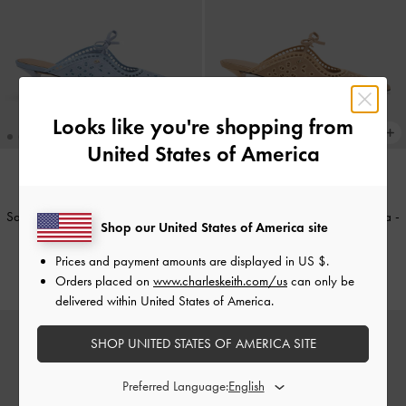
Looks like you're shopping from
United States of America
Sabot con tacco in pelle ricamata
-
Sabot con tacco in pelle ricamata
-
Shop our United States of America site
Azzurro
Beige
Prices and payment amounts are displayed in
US $
.
CHF105.00
CHF105.00
Orders placed on
www.charleskeith.com/us
can only be
delivered within United States of America.
SHOP UNITED STATES OF AMERICA SITE
Preferred Language: