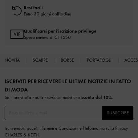
Resi facili
Entro 30 giorni dall'ordine
Qualificarsi per i'iscrizione privilege
Spesa minima di CHF250
NOVITÀ
SCARPE
BORSE
PORTAFOGLI
ACCE
Site footer
ISCRIVITI PER RICEVERE LE ULTIME NOTIZIE IN FATTO
DI MODA​
Se ti iscrivi alla nostra newsletter ricevi uno
sconto del 10%
.
SUBSCRIBE
Iscrivendoti, accetti i
Termini e Condizioni
e
l'Informativa sulla Privacy
CHARLES & KEITH.