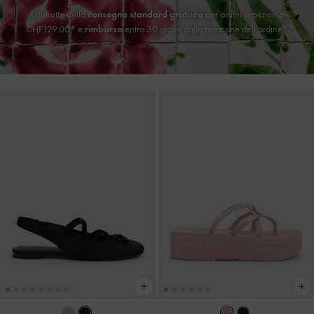
Usufruite della
consegna standard gratuita
per ordini superiori a
CHF129.00* e
rimborso
entro 30 giorni dalla ricezione dell'ordine*