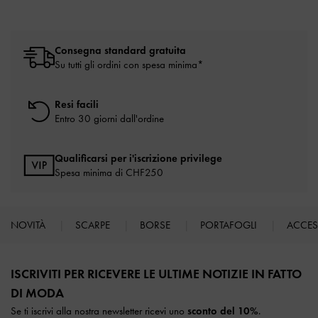
Consegna standard gratuita
Su tutti gli ordini con spesa minima*
Resi facili
Entro 30 giorni dall'ordine
Qualificarsi per i'iscrizione privilege
Spesa minima di CHF250
NOVITÀ
SCARPE
BORSE
PORTAFOGLI
ACCE
Site footer
ISCRIVITI PER RICEVERE LE ULTIME NOTIZIE IN FATTO
DI MODA​
Se ti iscrivi alla nostra newsletter ricevi uno
sconto del 10%
.