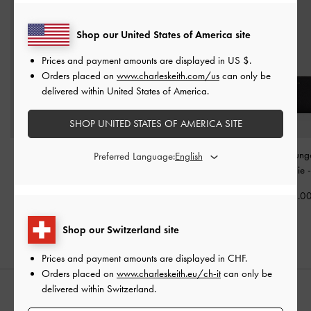
Shop our United States of America site
Prices and payment amounts are displayed in
US $
.
Orders placed on
www.charleskeith.com/us
can only be
delivered within United States of America.
SHOP UNITED STATES OF AMERICA SITE
Borsa a spalla con
Zaino Alva trapuntato
Portafoglio lun
Preferred Language:
dettaglio a catena Mini
con tasca frontale
-
Nero
cerniera Dulcie
Agatha
-
Nero
CHF105.00
CHF55.0
CHF69.00
Shop our Switzerland site
Prices and payment amounts are displayed in
CHF
.
Orders placed on
www.charleskeith.eu/ch-it
can only be
delivered within Switzerland.
STYLE IT WITH