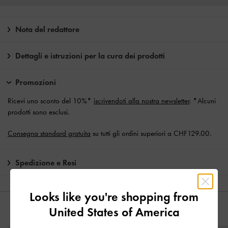
Nota del redattore
Dettagli e istruzioni per la cura dei prodotti
Promozioni
Ricevi uno sconto del 10%*
iscrivendoti alla nostra newsletter
. *Alcuni
prodotti sono esclusi.
Consegna standard gratuita
su tutti gli ordini superiori a CHF129.00.
Spedizione e Resi
Looks like you're shopping from
United States of America
YOU MAY ALSO LIKE