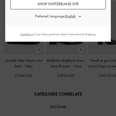
SHOP SWITZERLAND SITE
Preferred Language:
Contact us
if you have questions about international shipping.
Sandali slide Fianna con
Ballerine slingback Mary
Stivali al ginocc
listini
-
Nero
Jane Roxane
-
Nero
tacco largo Louis
CHF65.00
CHF65.00
CHF125.0
CATEGORIE CORRELATE
Mini borse