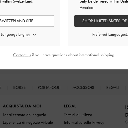
d within Switzerland.
only be delivered within Unit
America.
*Valido per un ordine unico al momento dell'iscrizione per la prima volta.
SWITZERLAND SITE
SHOP UNITED STATES OF
d Language:
Preferred Language:
Contact us
if you have questions about international shipping.
Resi facili
Entro 30 giorni dall'ordine
E
BORSE
PORTAFOGLI
ACCESSORI
REGALI
ACQUISTA DA NOI
LEGAL
I
D
Localizzatore del negozio
Termini di utilizzo
S
Esperienza di negozio virtuale
Informativa sulla Privacy