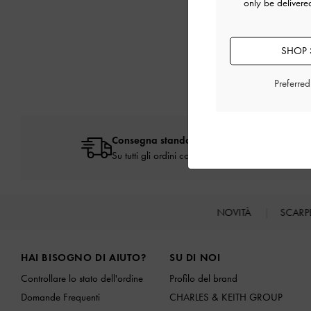
only be delivere
SHOP 
Preferre
Consegna standard gratuita
Su tutti gli ordini con spesa minima*
NOVITÀ
SCARP
Site footer
HAI BISOGNO DI AIUTO?
SU DI NOI
Controllare lo stato dell'ordine
Profilo del brand
Domande Frequenti
CHARLES & KEITH GROUP