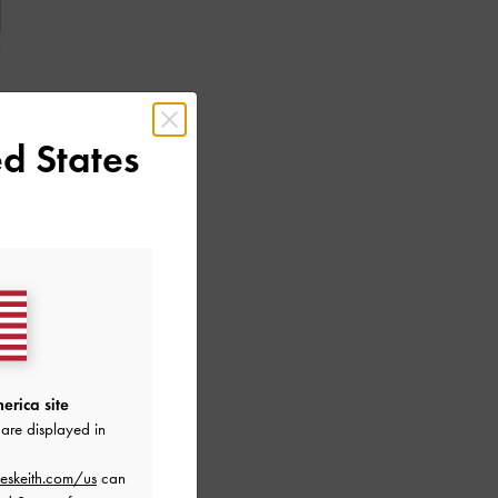
e
.
d States
erica site
are displayed in
eskeith.com/us
can