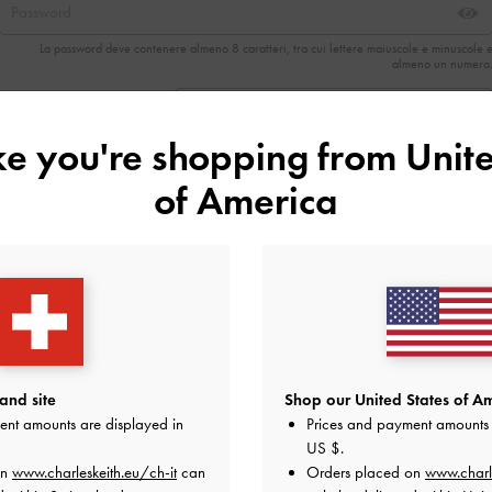
La password deve contenere almeno 8 caratteri, tra cui lettere maiuscole e minuscole 
almeno un numero
Data di nascita
ike you're shopping from
Unite
of America
Numero di cellulare
Seleziona questa casella per ottenere uno sconto
del 10%*
al
momento dell'iscrizione alle comunicazioni di marketing.
Ho più di 18 anni e accetto i
termini e le condizioni
e
l'informativa sulla
privacy
di CHARLES & KEITH.
and site
Shop our United States of Am
ent amounts are displayed in
Prices and payment amounts 
CREA UN ACCOUNT
US $
.
on
www.charleskeith.eu/ch-it
can
Orders placed on
www.charl
Hai già un account?
Accedi