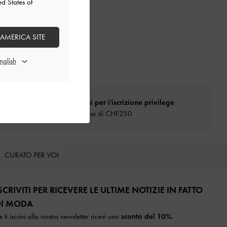
ed States of
 AMERICA SITE
Qualificarsi per i'iscrizione privilege
Spesa minima di CHF250
CURATO PER VOI
SCRIVITI PER RICEVERE LE ULTIME NOTIZIE IN FATTO
I MODA​
e ti iscrivi alla nostra newsletter ricevi uno
sconto del 10%
.