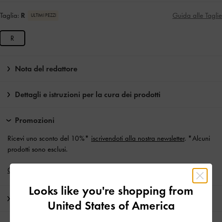
Taglia:
R
Guida alle Taglie
ULTIMI PEZZI
R
Nota del redattore
Dettagli e istruzioni per la cura dei prodotti
Promozioni
Ricevi uno sconto del 10%*
iscrivendoti alla nostra newsletter
. *Alcuni
prodotti sono esclusi.
Consegna standard gratuita
su tutti gli ordini superiori a CHF129.00.
Looks like you're shopping from
Spedizione e Resi
United States of America