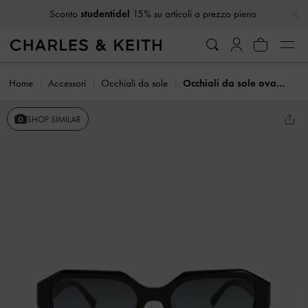
…
…
Sconto
studentidel
15% su articoli a prezzo pieno
Home
Accessori
Occhiali da sole
Occhiali da sole ovali Gabine in acetato riciclato
SHOP SIMILAR