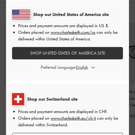
Shop our United States of America site
YOU MAY ALSO LIKE
Prices and payment amounts are displayed in
US $
.
Orders placed on
www.charleskeith.com/us
can only be
delivered within United States of America.
SHOP UNITED STATES OF AMERICA SITE
Preferred Language:
Occhiali da sole a
Occhiali da sole oversize
Occhiali da sole 
farfalla in acetato
a farfalla Gabine
-
Nero
in acetato rici
Shop our Switzerland site
riciclato Renee
-
Nero
Maude.
-
Ne
CHF105.00
Prices and payment amounts are displayed in
CHF
.
CHF85.00
CHF79.0
Orders placed on
www.charleskeith.eu/ch-it
can only be
delivered within Switzerland.