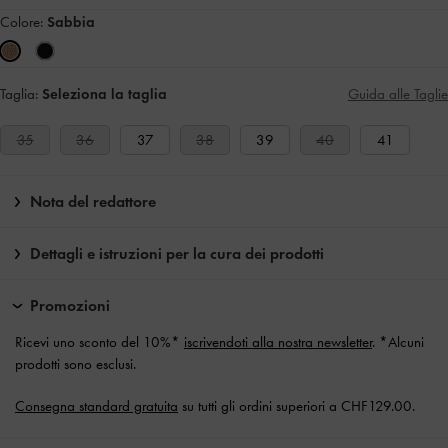
Colore:
Sabbia
Taglia:
Seleziona la taglia
Guida alle Taglie
35
36
37
38
39
40
41
Nota del redattore
Dettagli e istruzioni per la cura dei prodotti
Promozioni
Ricevi uno sconto del 10%*
iscrivendoti alla nostra newsletter
. *Alcuni
prodotti sono esclusi.
Consegna standard gratuita
su tutti gli ordini superiori a CHF129.00.