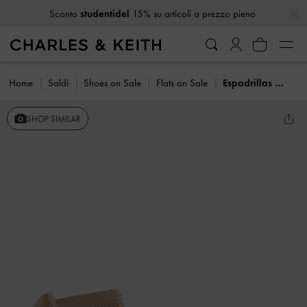
…
…
Sconto
studentidel
15% su articoli a prezzo pieno
Home
Saldi
Shoes on Sale
Flats on Sale
Espadrillas Bernadine con laccetti in finta pelle scamosciata
SHOP SIMILAR