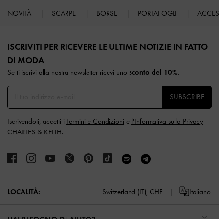
NOVITÀ
SCARPE
BORSE
PORTAFOGLI
ACCE
Site footer
ISCRIVITI PER RICEVERE LE ULTIME NOTIZIE IN FATTO
DI MODA​
Se ti iscrivi alla nostra newsletter ricevi uno
sconto del 10%
.
SUBSCRIBE
Iscrivendoti, accetti i
Termini e Condizioni
e
l'Informativa sulla Privacy
CHARLES & KEITH.
LOCALITÀ:
Switzerland (IT),
CHF
Italiano
HAI BISOGNO DI AIUTO?