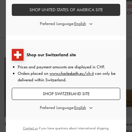
50% DI SCONTO
CHF89.00
CHF55.2
SHOP UNITED STATES OF AMERICA SITE
20% DI SCO
Preferred Language:
STYLE IT WITH
Shop our Switzerland site
Prices and payment amounts are displayed in
CHF
.
Orders placed on
www.charleskeith.eu/ch-it
can only be
delivered within Switzerland.
SHOP SWITZERLAND SITE
Preferred Language:
Borsa squadrata in pelle
-
Borsa a spalla allungata
Borsa a traco
Contact us
if you have questions about international shipping.
Nude
con catena Atwood
-
intrecciata in 