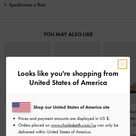
Spedizione e Resi
YOU MAY ALSO LIKE
Looks like you're shopping from
United States of America
Shop our United States of America site
Scarpe da barca slip-on
Espadrillas in scamosciato
Sandali slingba
in rafia Jude
-
Sabbia
sintetico con zeppa e
occhielli in finta
Prices and payment amounts are displayed in
US $
.
cinturini incrociati
-
scamosciata
-
S
Orders placed on
www.charleskeith.com/us
can only be
CHF89.00
Sabbia
delivered within United States of America.
CHF44.50
CHF69.0